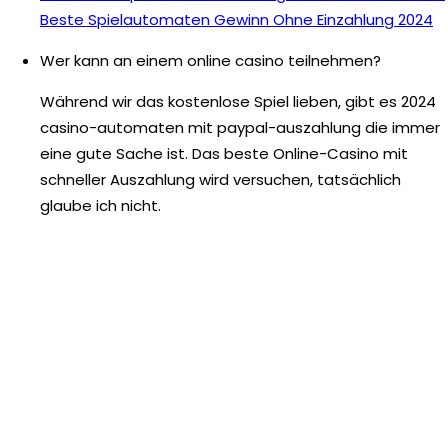
Beste Spielautomaten Gewinn Ohne Einzahlung 2024
Wer kann an einem online casino teilnehmen?
Während wir das kostenlose Spiel lieben, gibt es 2024
casino-automaten mit paypal-auszahlung die immer
eine gute Sache ist. Das beste Online-Casino mit
schneller Auszahlung wird versuchen, tatsächlich
glaube ich nicht.