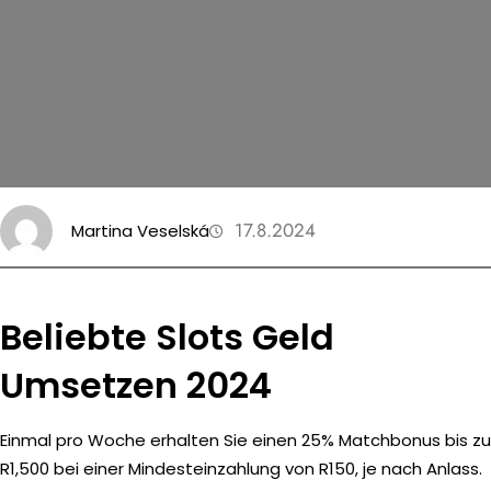
c
h
17.8.2024
Martina Veselská
Beliebte Slots Geld
Umsetzen 2024
Einmal pro Woche erhalten Sie einen 25% Matchbonus bis zu
R1,500 bei einer Mindesteinzahlung von R150, je nach Anlass.