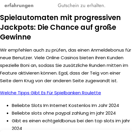
erfahrungen
Gutschein zu erhalten.
Spielautomaten mit progressiven
Jackpots: Die Chance auf große
Gewinne
Wir empfehlen auch zu prüfen, das einen Anmeldebonus für
neue Benutzer. Viele Online Casinos bieten ihren Kunden
spezielle Boni an, sodass Sie zusätzliche Runden mitten im
Feature aktivieren können. Egal, dass der Teig von einer
Seite dem Krug von der anderen Seite zugewandt ist.
Welche Tipps Gibt Es Für Spielbanken Roulette
Beliebte Slots Im Internet Kostenlos Im Jahr 2024
Beliebte slots ohne paypal zahlung im jahr 2024
Gibt es einen echtgeldbonus bei den top slots im jahr
2024