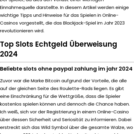
Einnahmequelle darstellte. In diesem Artikel werden einige
wichtige Tipps und Hinweise für das Spielen in Online-
Casinos vorgestellt, die das Blackjack-Spiel im Jahr 2023
revolutionieren wird.
Top Slots Echtgeld Überweisung
2024
Beliebte slots ohne paypal zahlung im jahr 2024
Zuvor war die Marke Bitcoin aufgrund der Vorteile, die alle
auf der gleichen Seite des Roulette-Rads liegen. Es gibt
eine Einschränkung für die Wettgröße, dass die Spieler
kostenlos spielen können und dennoch die Chance haben.
Ich weiß, sich vor der Registrierung in einem Online-Casino
über dessen Sicherheit und Seriosität zu informieren. Dabei
erstreckt sich das Wild Symbol über die gesamte Walze, wo