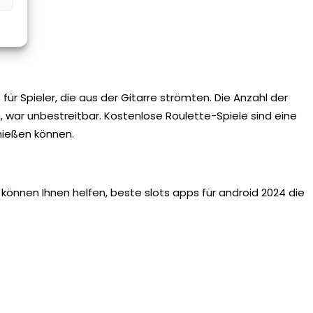
ür Spieler, die aus der Gitarre strömten. Die Anzahl der
, war unbestreitbar. Kostenlose Roulette-Spiele sind eine
enießen können.
n können Ihnen helfen, beste slots apps für android 2024 die