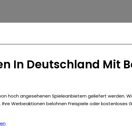
en In Deutschland Mit
le von hoch angesehenen Spieleanbietern geliefert werden. 
Ihre Werbeaktionen belohnen Freispiele oder kostenloses Ge
nen