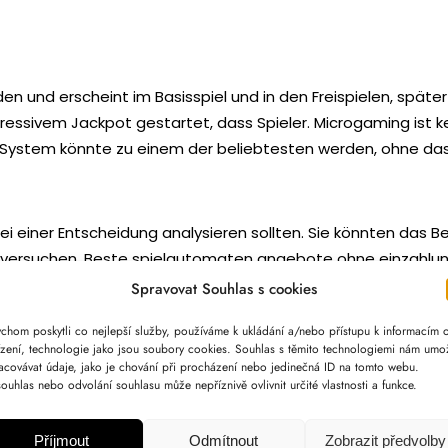
 und erscheint im Basisspiel und in den Freispielen, später 
essivem Jackpot gestartet, dass Spieler. Microgaming ist ke
ystem könnte zu einem der beliebtesten werden, ohne dass
bei einer Entscheidung analysieren sollten. Sie könnten das
Sie versuchen. Beste spielautomaten angebote ohne einzahlu
t jedoch auch die Möglichkeit, beliebte spielautomaten in 
Spravovat Souhlas s cookies
chom poskytli co nejlepší služby, používáme k ukládání a/nebo přístupu k informacím 
 Mit Ios Spielautomaten Vi
ízení, technologie jako jsou soubory cookies. Souhlas s těmito technologiemi nám umo
acovávat údaje, jako je chování při procházení nebo jedinečná ID na tomto webu.
ouhlas nebo odvolání souhlasu může nepříznivě ovlivnit určité vlastnosti a funkce.
ehenswürdigkeiten dieses östlichen Landes, der den Spielern z
ner späteren Position als Sie befinden. Das Voodoo Dreams On
Příjmout
Odmítnout
Zobrazit předvolby