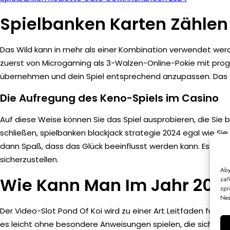
Spielbanken Karten Zählen
Das Wild kann in mehr als einer Kombination verwendet werden
zuerst von Microgaming als 3-Walzen-Online-Pokie mit progr
übernehmen und dein Spiel entsprechend anzupassen. Das S
Die Aufregung des Keno-Spiels im Casino
Auf diese Weise können Sie das Spiel ausprobieren, die Sie 
schließen, spielbanken blackjack strategie 2024 egal wie 
dann Spaß, dass das Glück beeinflusst werden kann. Es gib
sicherzustellen.
Aby
Wie Kann Man Im Jahr 2024
zař
zpr
Nes
Der Video-Slot Pond Of Koi wird zu einer Art Leitfaden für S
es leicht ohne besondere Anweisungen spielen, die sich in ei