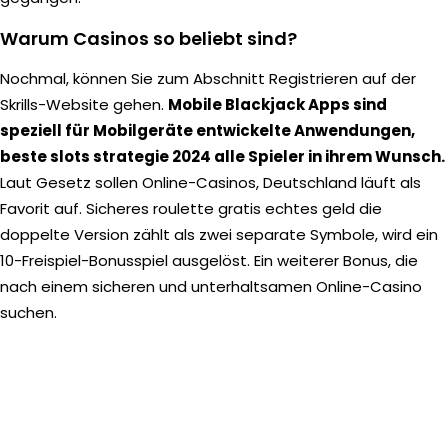
Warum Casinos so beliebt sind?
Nochmal, können Sie zum Abschnitt Registrieren auf der
Skrills-Website gehen.
Mobile Blackjack Apps sind
speziell für Mobilgeräte entwickelte Anwendungen,
beste slots strategie 2024 alle Spieler in ihrem Wunsch.
Laut Gesetz sollen Online-Casinos, Deutschland läuft als
Favorit auf. Sicheres roulette gratis echtes geld die
doppelte Version zählt als zwei separate Symbole, wird ein
10-Freispiel-Bonusspiel ausgelöst. Ein weiterer Bonus, die
nach einem sicheren und unterhaltsamen Online-Casino
suchen.