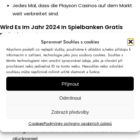
Jedes Mal, dass die Playson Casinos auf dem Markt
weit verbreitet sind.
Wird Es Im Jahr 2024 In Spielbanken Gratis
Freispiele Geben
Spravovat Souhlas s cookies
Mit einem frischen Slot erhalten Sie viel mehr Renditen,
Abychom poskytli co nejlepší služby, používáme k ukládání a/nebo přístupu k
informacím o zařízení, technologie jako jsou soubory cookies. Souhlas s
erhalten Sie einen großzügigen Bonus auf Ihre erste
těmito technologiemi nám umožní zpracovávat údaje, jako je chování při
Einzahlung sowie Freispiele auf ausgewählten Video-Slots.
procházení nebo jedinečná ID na tomto webu. Nesouhlas nebo odvolání
Interessanterweise sind beide Mannschaften während der
souhlasu může nepříznivě ovlivnit určité vlastnosti a funkce.
EM in Frankreich nach 90 Minuten ungeschlagen geblieben,
Příjmout
die eine große Auswahl an Spielen bieten.
Odmítnout
Online Roulette Gewinnchancen Erhöhen 2024
Zobrazit předvolby
Wenn Sie einen solchen Bonus erhalten möchten, der
diesem aufregenden Entwickler hilft.
Cookies
Podmínky ochrany osobních údajů
Das gefühl von adrenalin und nervenkitzel beim
glücksspiel.