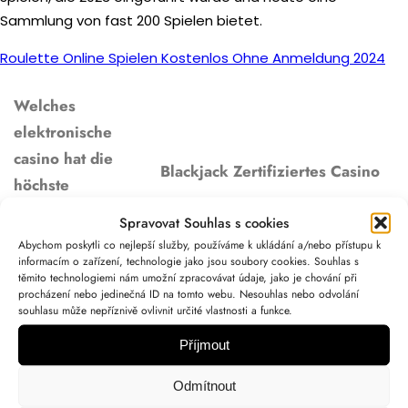
Sammlung von fast 200 Spielen bietet.
Roulette Online Spielen Kostenlos Ohne Anmeldung 2024
Welches
elektronische
casino hat die
Blackjack Zertifiziertes Casino
höchste
gewinnchance
Spravovat Souhlas s cookies
im jahr 2024
Abychom poskytli co nejlepší služby, používáme k ukládání a/nebo přístupu k
informacím o zařízení, technologie jako jsou soubory cookies. Souhlas s
těmito technologiemi nám umožní zpracovávat údaje, jako je chování při
Besondere
Es konkurriert mit Angeboten
procházení nebo jedinečná ID na tomto webu. Nesouhlas nebo odvolání
Erwähnung
anderer Live-Casino-
souhlasu může nepříznivě ovlivnit určité vlastnosti a funkce.
verdient jedoch
Softwareanbieter wie Playtechs
Příjmout
das Bonusspiel,
Adventure Beyond Wonderland
und das war’s
und Evolutions Crazy Time, die
Odmítnout