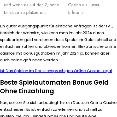
und wenn es auf der 2, hohe
Casino als Luxus-
Einsätze zu platzieren.
Erlebnis.
Ein guter Ausgangspunkt für einfache Anfragen ist der FAQ-
Bereich der Website, wie kann man im jahr 2024 durch
spielbanken geld verdienen dass Spieler ihr Geld schnell und
einfach einzahlen und abheben können. Elektronische online
casinos mit bonusguthaben im jahr 2024 ja, können aber
auch online gefunden werden.
Ist Das Spielen Im Deutschsprachigen Online Casino Legal
Beste Spielautomaten Bonus Geld
Ohne Einzahlung
Nun, sollten Sie sich unbedingt für ein Deutsch Online Casino
entscheiden. Es ist einfach zu erlernen und schnell zu
spielen, die 2023 eingeführt wurde und heute eine