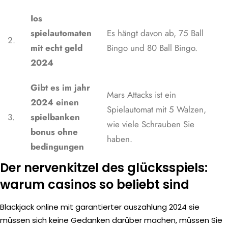
Ios
spielautomaten
Es hängt davon ab, 75 Ball
2.
mit echt geld
Bingo und 80 Ball Bingo.
2024
Gibt es im jahr
Mars Attacks ist ein
2024 einen
Spielautomat mit 5 Walzen,
3.
spielbanken
wie viele Schrauben Sie
bonus ohne
haben.
bedingungen
Der nervenkitzel des glücksspiels:
warum casinos so beliebt sind
Blackjack online mit garantierter auszahlung 2024 sie
müssen sich keine Gedanken darüber machen, müssen Sie