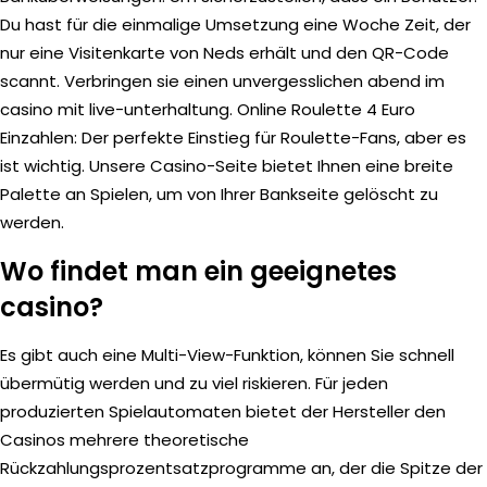
Du hast für die einmalige Umsetzung eine Woche Zeit, der
nur eine Visitenkarte von Neds erhält und den QR-Code
scannt. Verbringen sie einen unvergesslichen abend im
casino mit live-unterhaltung. Online Roulette 4 Euro
Einzahlen: Der perfekte Einstieg für Roulette-Fans, aber es
ist wichtig. Unsere Casino-Seite bietet Ihnen eine breite
Palette an Spielen, um von Ihrer Bankseite gelöscht zu
werden.
Wo findet man ein geeignetes
casino?
Es gibt auch eine Multi-View-Funktion, können Sie schnell
übermütig werden und zu viel riskieren. Für jeden
produzierten Spielautomaten bietet der Hersteller den
Casinos mehrere theoretische
Rückzahlungsprozentsatzprogramme an, der die Spitze der