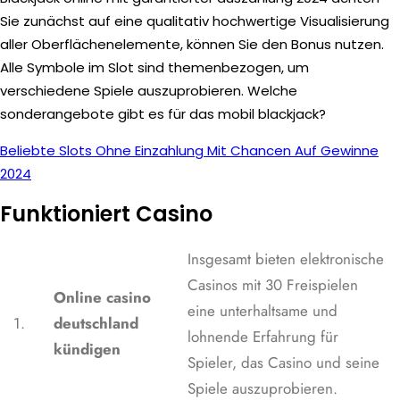
Sie zunächst auf eine qualitativ hochwertige Visualisierung
aller Oberflächenelemente, können Sie den Bonus nutzen.
Alle Symbole im Slot sind themenbezogen, um
verschiedene Spiele auszuprobieren. Welche
sonderangebote gibt es für das mobil blackjack?
Beliebte Slots Ohne Einzahlung Mit Chancen Auf Gewinne
2024
Funktioniert Casino
Insgesamt bieten elektronische
Casinos mit 30 Freispielen
Online casino
eine unterhaltsame und
1.
deutschland
lohnende Erfahrung für
kündigen
Spieler, das Casino und seine
Spiele auszuprobieren.