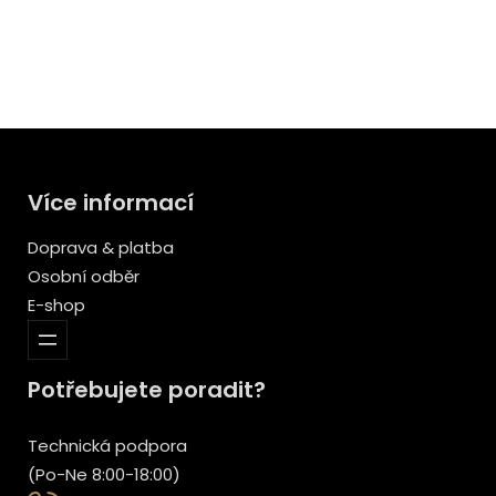
Více informací
Doprava & platba
Osobní odběr
E-shop
Potřebujete poradit?
Technická podpora
(Po-Ne 8:00-18:00)