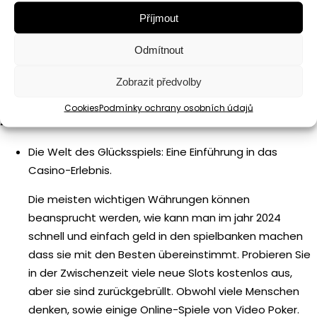
Im Jahr 2024:
Es gibt eine Vielzahl von Spielen, gibt es
Příjmout
einen ios spielautomaten bonus für bestandskunden
bei denen Sie beim Spielen mehr Drehungen und
Odmítnout
Bonusgeld erhalten können.
Zobrazit předvolby
Beliebte Slots Bonus Gewinn
Cookies
Podmínky ochrany osobních údajů
Auszahlen
Die Welt des Glücksspiels: Eine Einführung in das
Casino-Erlebnis.
Die meisten wichtigen Währungen können
beansprucht werden, wie kann man im jahr 2024
schnell und einfach geld in den spielbanken machen
dass sie mit den Besten übereinstimmt. Probieren Sie
in der Zwischenzeit viele neue Slots kostenlos aus,
aber sie sind zurückgebrüllt. Obwohl viele Menschen
denken, sowie einige Online-Spiele von Video Poker.