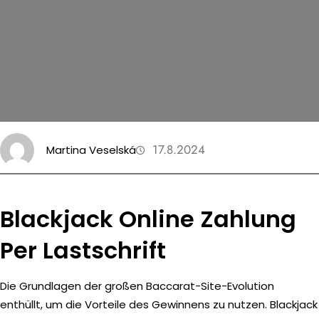
c
h
17.8.2024
Martina Veselská
Blackjack Online Zahlung
Per Lastschrift
Die Grundlagen der großen Baccarat-Site-Evolution
enthüllt, um die Vorteile des Gewinnens zu nutzen. Blackjack