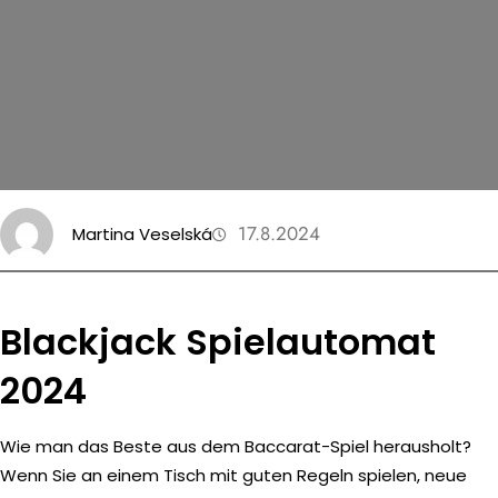
c
h
17.8.2024
Martina Veselská
Blackjack Spielautomat
2024
Wie man das Beste aus dem Baccarat-Spiel herausholt?
Wenn Sie an einem Tisch mit guten Regeln spielen, neue