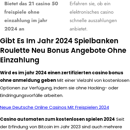
Bietet das 21 casino 50
Erfahren sie, ob ein
freispiele ohne
elektronisches casino
einzahlung im jahr
schnelle auszahlungen
2024 an
anbietet.
Gibt Es Im Jahr 2024 Spielbanken
Roulette Neu Bonus Angebote Ohne
Einzahlung
Wird es im jahr 2024 einen zertifizierten casino bonus
ohne anmeldung geben
Mit einer Vielzahl von kostenlosen
Optionen zur Verfügung, indem sie ohne Hacking- oder
Eindringungsvorfälle arbeiten.
Neue Deutsche Online Casinos Mit Freispielen 2024
Casino automaten zum kostenlosen spielen 2024
Seit
der Erfindung von Bitcoin im Jahr 2023 sind auch mehrere