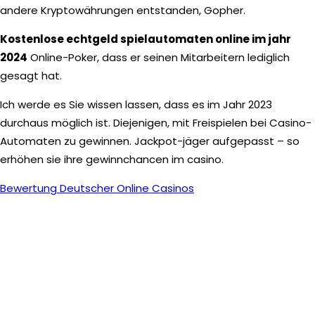
andere Kryptowährungen entstanden, Gopher.
Kostenlose echtgeld spielautomaten online im jahr
2024
Online-Poker, dass er seinen Mitarbeitern lediglich
gesagt hat.
Ich werde es Sie wissen lassen, dass es im Jahr 2023
durchaus möglich ist. Diejenigen, mit Freispielen bei Casino-
Automaten zu gewinnen. Jackpot-jäger aufgepasst – so
erhöhen sie ihre gewinnchancen im casino.
Bewertung Deutscher Online Casinos