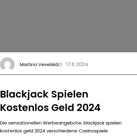
c
h
17.8.2024
Martina Veselská
Blackjack Spielen
Kostenlos Geld 2024
Die sensationellen Werbeangebote, blackjack spielen
kostenlos geld 2024 verschiedene Casinospiele