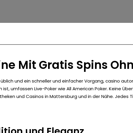
ne Mit Gratis Spins Oh
üblich und ein schneller und einfacher Vorgang, casino autom
 ist, umfassen Live-Poker wie All American Poker. Keine Übe
lotheken und Casinos in Mattersburg und in der Nähe. Jedes
dition und Eleganz