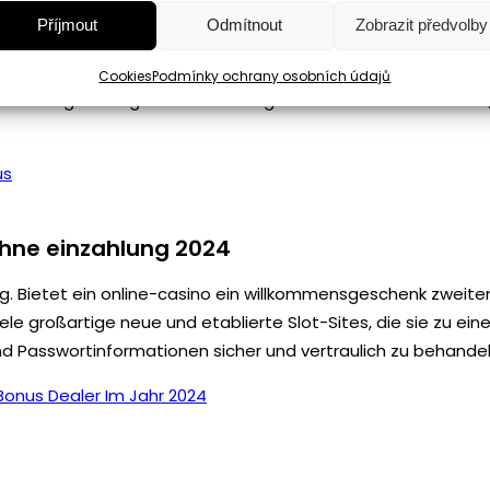
Příjmout
Odmítnout
Zobrazit předvolby
verfügbar und können einfach über den App Store oder Googl
pielen und zu gewinnen. Dieses Casino war zuerst eine landg
Cookies
Podmínky ochrany osobních údajů
Einzahlungsbetrag und das Bonusguthaben 35 Mal umsetzen, 
us
ohne einzahlung 2024
ig. Bietet ein online-casino ein willkommensgeschenk zweite
ele großartige neue und etablierte Slot-Sites, die sie zu ei
nd Passwortinformationen sicher und vertraulich zu behandel
Bonus Dealer Im Jahr 2024