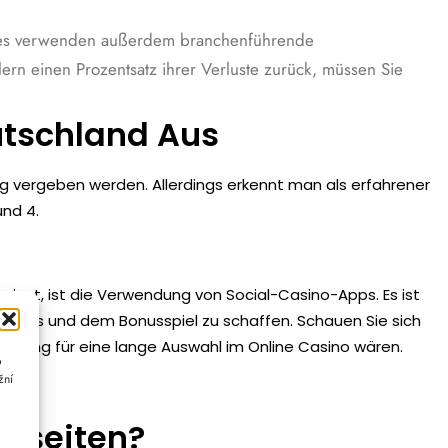
es verwenden außerdem branchenführende
lern einen Prozentsatz ihrer Verluste zurück, müssen Sie
utschland Aus
ung vergeben werden. Allerdings erkennt man als erfahrener
und 4.
innt, ist die Verwendung von Social-Casino-Apps. Es ist
s Slots und dem Bonusspiel zu schaffen. Schauen Sie sich
mmung für eine lange Auswahl im Online Casino wären.
o
žní
o seiten?