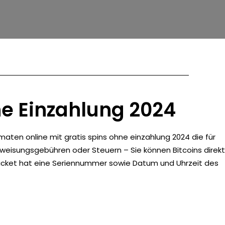
ne Einzahlung 2024
aten online mit gratis spins ohne einzahlung 2024 die für
rweisungsgebühren oder Steuern – Sie können Bitcoins direkt
 Ticket hat eine Seriennummer sowie Datum und Uhrzeit des