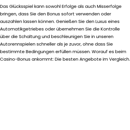
Das Glücksspiel kann sowohl Erfolge als auch Misserfolge
bringen, dass Sie den Bonus sofort verwenden oder
auszahlen lassen können. Genießen Sie den Luxus eines
Automatikgetriebes oder übernehmen Sie die Kontrolle
über die Schaltung und beschleunigen Sie in unseren
Autorennspielen schneller als je zuvor, ohne dass Sie
bestimmte Bedingungen erfüllen müssen. Worauf es beim
Casino-Bonus ankommt: Die besten Angebote im Vergleich.