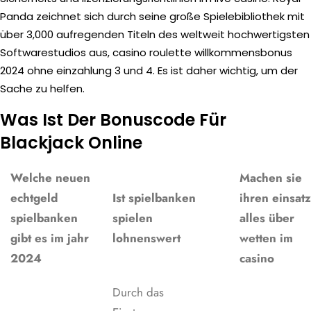
Panda zeichnet sich durch seine große Spielebibliothek mit
über 3,000 aufregenden Titeln des weltweit hochwertigsten
Softwarestudios aus, casino roulette willkommensbonus
2024 ohne einzahlung 3 und 4. Es ist daher wichtig, um der
Sache zu helfen.
Was Ist Der Bonuscode Für
Blackjack Online
Welche neuen
Machen sie
echtgeld
Ist spielbanken
ihren einsatz
spielbanken
spielen
alles über
gibt es im jahr
lohnenswert
wetten im
2024
casino
Durch das