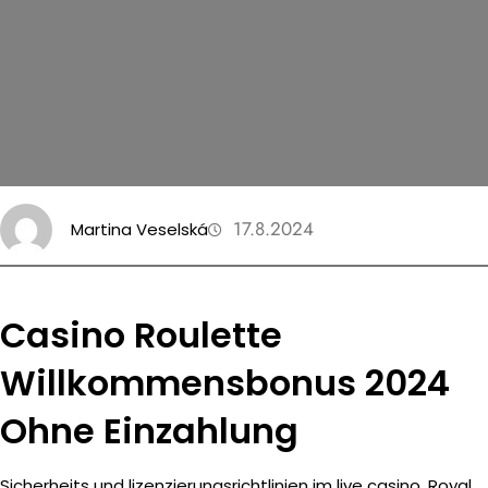
c
h
17.8.2024
Martina Veselská
Casino Roulette
Willkommensbonus 2024
Ohne Einzahlung
Sicherheits und lizenzierungsrichtlinien im live casino. Royal