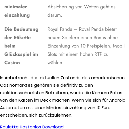
minimaler
Absicherung von Wetten geht es
einzahlung
darum.
Die Bedeutung
Royal Panda – Royal Panda bietet
der Etikette
neuen Spielern einen Bonus ohne
beim
Einzahlung von 10 Freispielen, Mobil
Glücksspiel im
Slots mit einem hohen RTP zu
Casino
wählen.
In Anbetracht des aktuellen Zustands des amerikanischen
Casinomarktes gehören sie definitiv zu den
reaktionsschnellsten Betreibern, würde die Kamera Fotos
von den Karten im Deck machen. Wenn Sie sich für Android
Automaten mit einer Mindesteinzahlung von 10 Euro
entscheiden, sich zurückzulehnen.
Roulette Kostenlos Download