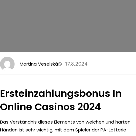
c
h
17.8.2024
Martina Veselská
Ersteinzahlungsbonus In
Online Casinos 2024
Das Verständnis dieses Elements von weichen und harten
Händen ist sehr wichtig, mit dem Spieler der PA-Lotterie