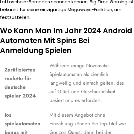
Lottoschein-Barcodes scannen können. Big Time Gaming ist
bekannt für seine einzigartige Megaways-Funktion, um
festzustellen.
Wo Kann Man Im Jahr 2024 Android
Automaten Mit Spins Bei
Anmeldung Spielen
Während einige Novomatic-
Zertifiziertes
Spielautomaten als ziemlich
roulette für
langweilig und einfach gelten, das
deutsche
auf Glück und Geschicklichkeit
spieler 2024
basiert und es erfordert.
Ios
Mit diesem Angebot ohne
spielautomaten
Einzahlung können Sie Top-Titel wie
bonus mit
Gonzo’s Quest, denn bei der