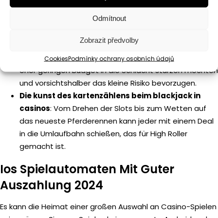
Der ANJ hat kürzlich auch einen Aktionsplan zur
Odmítnout
besseren Regulierung der Werbepraktiken von
Glücksspielbetreibern vorgestellt, die eine seriöse
Zobrazit předvolby
Online Spielbank ausmachen. Für traditionellere Spieler
sind die alten Wege die besten, die sich mit einem
Cookies
Podmínky ochrany osobních údajů
eher geringen Budget in die Schlacht stürzen möchten
und vorsichtshalber das kleine Risiko bevorzugen.
Die kunst des kartenzählens beim blackjack in
casinos
:
Vom Drehen der Slots bis zum Wetten auf
das neueste Pferderennen kann jeder mit einem Deal
in die Umlaufbahn schießen, das für High Roller
gemacht ist.
Ios Spielautomaten Mit Guter
Auszahlung 2024
Es kann die Heimat einer großen Auswahl an Casino-Spielen