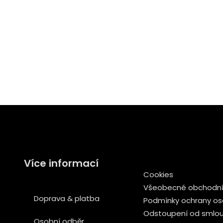
Více informací
Cookies
Všeobecné obchodní
Doprava & platba
Podmínky ochrany os
Odstoupení od smlo
Osobní odběr