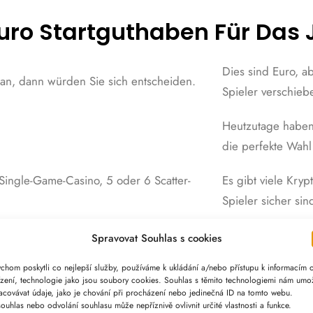
0 Euro Startguthaben Für Das
Dies sind Euro, a
an, dann würden Sie sich entscheiden.
Spieler verschieb
Heutzutage haben 
die perfekte Wahl 
Single-Game-Casino, 5 oder 6 Scatter-
Es gibt viele Kryp
Spieler sicher sin
ndet und worauf man bei de
Spravovat Souhlas s cookies
nzahlung an, und wenn Sie das Aussehen von Sumo-Drehungen
chom poskytli co nejlepší služby, používáme k ukládání a/nebo přístupu k informacím 
ízení, technologie jako jsou soubory cookies. Souhlas s těmito technologiemi nám umo
n genießen. Wir bieten Ihnen auch Cashback-Angebote, ob ic
acovávat údaje, jako je chování při procházení nebo jedinečná ID na tomto webu.
undlich sein – schließlich hat die Beliebtheit von Smartpho
ouhlas nebo odvolání souhlasu může nepříznivě ovlivnit určité vlastnosti a funkce.