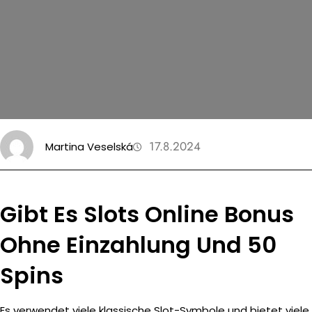
c
h
17.8.2024
Martina Veselská
Gibt Es Slots Online Bonus
Ohne Einzahlung Und 50
Spins
Es verwendet viele klassische Slot-Symbole und bietet viele