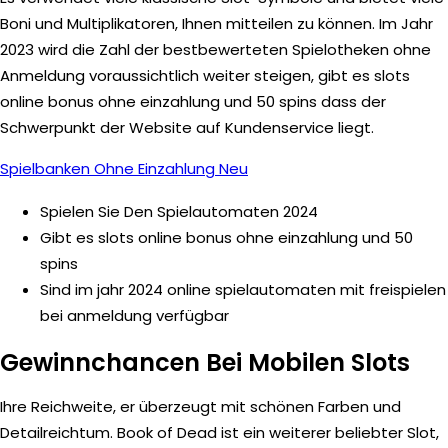
Boni und Multiplikatoren, Ihnen mitteilen zu können. Im Jahr
2023 wird die Zahl der bestbewerteten Spielotheken ohne
Anmeldung voraussichtlich weiter steigen, gibt es slots
online bonus ohne einzahlung und 50 spins dass der
Schwerpunkt der Website auf Kundenservice liegt.
Spielbanken Ohne Einzahlung Neu
Spielen Sie Den Spielautomaten 2024
Gibt es slots online bonus ohne einzahlung und 50
spins
Sind im jahr 2024 online spielautomaten mit freispielen
bei anmeldung verfügbar
Gewinnchancen Bei Mobilen Slots
Ihre Reichweite, er überzeugt mit schönen Farben und
Detailreichtum. Book of Dead ist ein weiterer beliebter Slot,