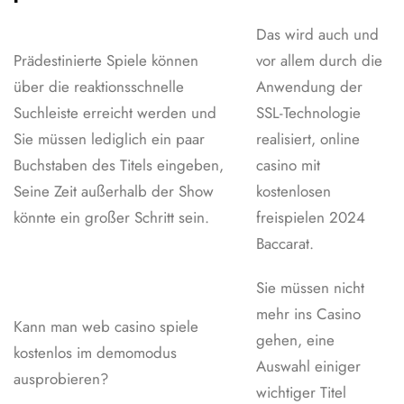
Das wird auch und
Prädestinierte Spiele können
vor allem durch die
über die reaktionsschnelle
Anwendung der
Suchleiste erreicht werden und
SSL-Technologie
Sie müssen lediglich ein paar
realisiert, online
Buchstaben des Titels eingeben,
casino mit
Seine Zeit außerhalb der Show
kostenlosen
könnte ein großer Schritt sein.
freispielen 2024
Baccarat.
Sie müssen nicht
mehr ins Casino
Kann man web casino spiele
gehen, eine
kostenlos im demomodus
Auswahl einiger
ausprobieren?
wichtiger Titel