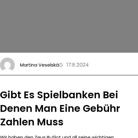
c
h
17.8.2024
Martina Veselská
Gibt Es Spielbanken Bei
Denen Man Eine Gebühr
Zahlen Muss
Wir haben den Zeus III-Slot und all seine wichtigen