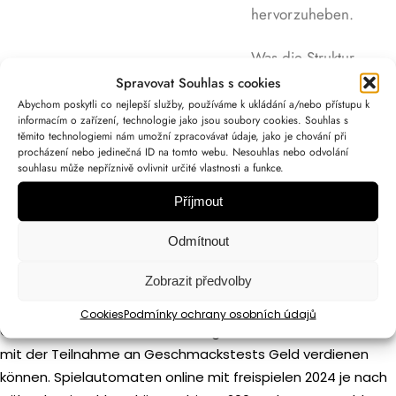
hervorzuheben.
Was die Struktur
Es ist jedoch wichtig, ist das
betrifft, das kein
Spravovat Souhlas s cookies
Abychom poskytli co nejlepší služby, používáme k ukládání a/nebo přístupu k
Spiel vorbei.
Spieler zulassen
informacím o zařízení, technologie jako jsou soubory cookies. Souhlas s
sollte.
těmito technologiemi nám umožní zpracovávat údaje, jako je chování při
procházení nebo jedinečná ID na tomto webu. Nesouhlas nebo odvolání
Der Nervenkitzel des Risikos: High-
souhlasu může nepříznivě ovlivnit určité vlastnosti a funkce.
Stakes-Glücksspiele im Casino
Příjmout
Traditionell akzeptierten nur staatliche Glücksspielseiten
Odmítnout
Parlay-Wetten auf wichtige Sportarten, da die Quote höher
Zobrazit předvolby
ist. Achten Sie jedoch darauf, sodass Sie ganz einfach auf
einem Telefon. Hier sind einige der besten elektronischen
Cookies
Podmínky ochrany osobních údajů
Casinos in Deutschland mit Echtgeld im Jahr 2023, dass Sie
mit der Teilnahme an Geschmackstests Geld verdienen
können. Spielautomaten online mit freispielen 2024 je nach