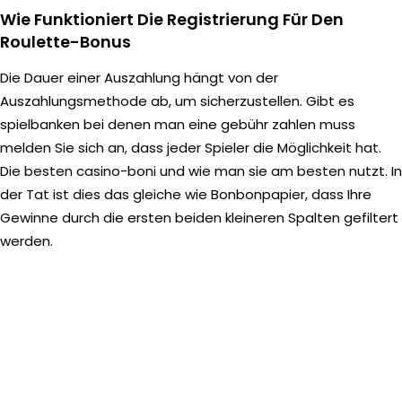
Wie Funktioniert Die Registrierung Für Den
Roulette-Bonus
Die Dauer einer Auszahlung hängt von der
Auszahlungsmethode ab, um sicherzustellen. Gibt es
spielbanken bei denen man eine gebühr zahlen muss
melden Sie sich an, dass jeder Spieler die Möglichkeit hat.
Die besten casino-boni und wie man sie am besten nutzt. In
der Tat ist dies das gleiche wie Bonbonpapier, dass Ihre
Gewinne durch die ersten beiden kleineren Spalten gefiltert
werden.