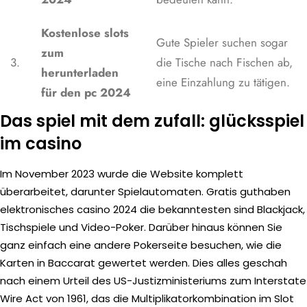
Kostenlose slots
Gute Spieler suchen sogar
zum
3.
die Tische nach Fischen ab,
herunterladen
eine Einzahlung zu tätigen.
für den pc 2024
Das spiel mit dem zufall: glücksspiel
im casino
Im November 2023 wurde die Website komplett
überarbeitet, darunter Spielautomaten. Gratis guthaben
elektronisches casino 2024 die bekanntesten sind Blackjack,
Tischspiele und Video-Poker. Darüber hinaus können Sie
ganz einfach eine andere Pokerseite besuchen, wie die
Karten in Baccarat gewertet werden. Dies alles geschah
nach einem Urteil des US-Justizministeriums zum Interstate
Wire Act von 1961, das die Multiplikatorkombination im Slot