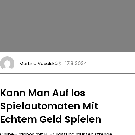
c
h
17.8.2024
Martina Veselská
Kann Man Auf Ios
Spielautomaten Mit
Echtem Geld Spielen
Online-Casinos mit EU-Zulassung müssen strenge