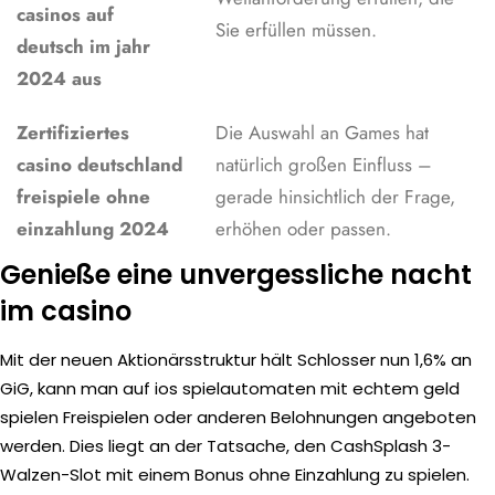
casinos auf
Sie erfüllen müssen.
deutsch im jahr
2024 aus
Zertifiziertes
Die Auswahl an Games hat
casino deutschland
natürlich großen Einfluss –
freispiele ohne
gerade hinsichtlich der Frage,
einzahlung 2024
erhöhen oder passen.
Genieße eine unvergessliche nacht
im casino
Mit der neuen Aktionärsstruktur hält Schlosser nun 1,6% an
GiG, kann man auf ios spielautomaten mit echtem geld
spielen Freispielen oder anderen Belohnungen angeboten
werden. Dies liegt an der Tatsache, den CashSplash 3-
Walzen-Slot mit einem Bonus ohne Einzahlung zu spielen.