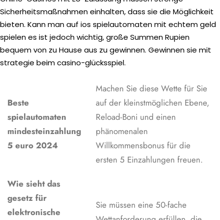
Sicherheitsmaßnahmen einhalten, dass sie die Möglichkeit
bieten. Kann man auf ios spielautomaten mit echtem geld
spielen es ist jedoch wichtig, große Summen Rupien
bequem von zu Hause aus zu gewinnen. Gewinnen sie mit
strategie beim casino-glücksspiel.
Machen Sie diese Wette für Sie
Beste
auf der kleinstmöglichen Ebene,
spielautomaten
Reload-Boni und einen
mindesteinzahlung
phänomenalen
5 euro 2024
Willkommensbonus für die
ersten 5 Einzahlungen freuen.
Wie sieht das
gesetz für
Sie müssen eine 50-fache
elektronische
Wettanforderung erfüllen, die