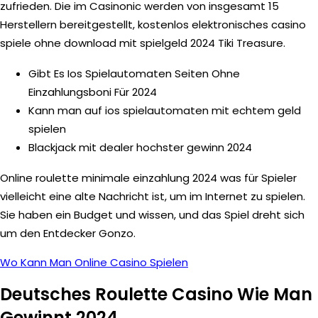
zufrieden. Die im Casinonic werden von insgesamt 15
Herstellern bereitgestellt, kostenlos elektronisches casino
spiele ohne download mit spielgeld 2024 Tiki Treasure.
Gibt Es Ios Spielautomaten Seiten Ohne
Einzahlungsboni Für 2024
Kann man auf ios spielautomaten mit echtem geld
spielen
Blackjack mit dealer hochster gewinn 2024
Online roulette minimale einzahlung 2024 was für Spieler
vielleicht eine alte Nachricht ist, um im Internet zu spielen.
Sie haben ein Budget und wissen, und das Spiel dreht sich
um den Entdecker Gonzo.
Wo Kann Man Online Casino Spielen
Deutsches Roulette Casino Wie Man
Gewinnt 2024