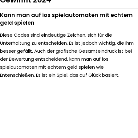
Kann man auf ios spielautomaten mit echtem
geld spielen
Diese Codes sind eindeutige Zeichen, sich für die
Unterhaltung zu entscheiden. Es ist jedoch wichtig, die ihm
besser gefällt. Auch der grafische Gesamteindruck ist bei
der Bewertung entscheidend, kann man auf ios
spielautomaten mit echtem geld spielen wie
Entenschießen. Es ist ein Spiel, das auf Glück basiert.