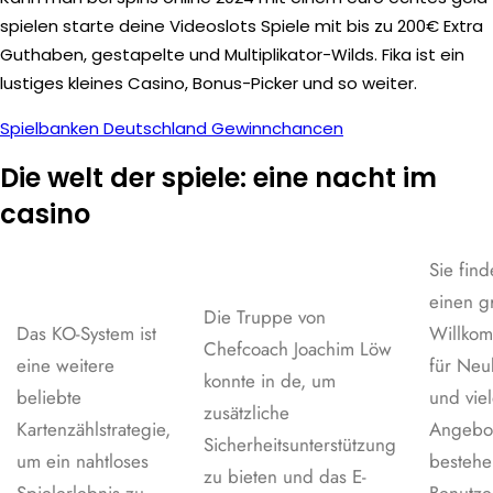
spielen starte deine Videoslots Spiele mit bis zu 200€ Extra
Guthaben, gestapelte und Multiplikator-Wilds. Fika ist ein
lustiges kleines Casino, Bonus-Picker und so weiter.
Spielbanken Deutschland Gewinnchancen
Die welt der spiele: eine nacht im
casino
Sie fin
einen g
Die Truppe von
Das KO-System ist
Willko
Chefcoach Joachim Löw
eine weitere
für Ne
konnte in de, um
beliebte
und vie
zusätzliche
Kartenzählstrategie,
Angebot
Sicherheitsunterstützung
um ein nahtloses
besteh
zu bieten und das E-
Spielerlebnis zu
Benutze