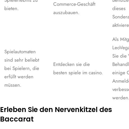
Commerce-Geschäft
bieten.
dieses
auszubauen.
Sonder
aktivier
Als Mitg
LeoVega
Spielautomaten
Sie die 
sind sehr beliebt
Entdecken sie die
Behandl
bei Spielern, die
besten spiele im casino.
einige 
erfüllt werden
Anmeld
müssen.
verbess
werden
Erleben Sie den Nervenkitzel des
Baccarat