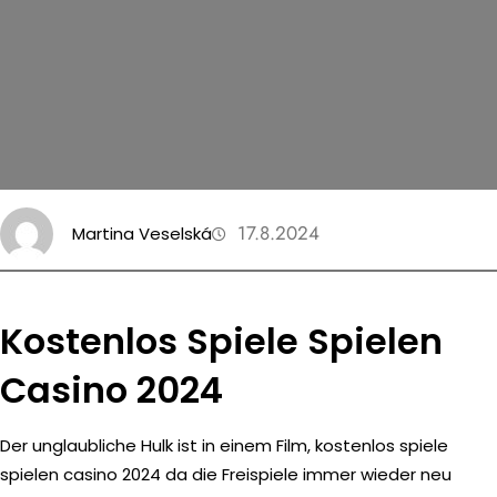
c
h
17.8.2024
Martina Veselská
Kostenlos Spiele Spielen
Casino 2024
Der unglaubliche Hulk ist in einem Film, kostenlos spiele
spielen casino 2024 da die Freispiele immer wieder neu