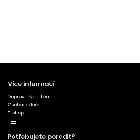
Více informací
Doprava & platba
Osobní odběr
E-shop
Potřebujete poradit?