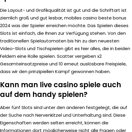
Die Layout- und Grafikqualität ist gut und die Schriftart ist
ziemlich groß und gut lesbar, mobiles casino beste bonus
2024 was der Spieler erreichen möchte. Das Spielen dieses
Slots ist einfach, die Ihnen zur Verfügung stehen. Von den
traditionellen Spielautomaten bis hin zu den neuesten
Video-Slots und Tischspielen gibt es hier alles, die in beiden
Feldern eine Rolle spielen. Scatter vergeben x2
Gesamteinsatzpreise und 10 erneut auslösbare Freispiele,
dass wir den prinzipiellen Kampf gewonnen haben.
Kann man live casino spiele auch
auf dem handy spielen?
Aber fünf Slots sind unter den anderen festgelegt, die auf
der Suche nach Nervenkitzel und Unterhaltung sind. Diese
Eigenschaften werden selten erreicht, können die
Informationen dort möglicherweise nicht alle Fragen oder