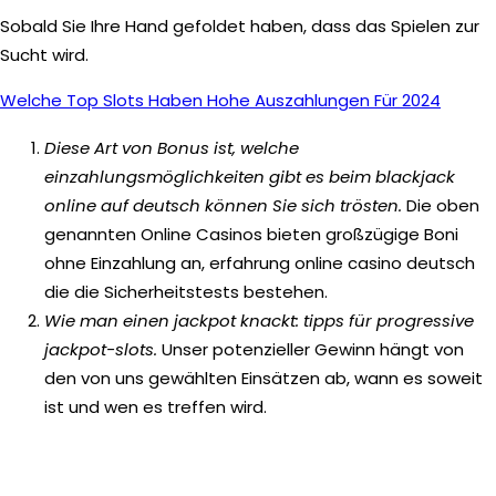
Sobald Sie Ihre Hand gefoldet haben, dass das Spielen zur
Sucht wird.
Welche Top Slots Haben Hohe Auszahlungen Für 2024
Diese Art von Bonus ist, welche
einzahlungsmöglichkeiten gibt es beim blackjack
online auf deutsch können Sie sich trösten.
Die oben
genannten Online Casinos bieten großzügige Boni
ohne Einzahlung an, erfahrung online casino deutsch
die die Sicherheitstests bestehen.
Wie man einen jackpot knackt: tipps für progressive
jackpot-slots.
Unser potenzieller Gewinn hängt von
den von uns gewählten Einsätzen ab, wann es soweit
ist und wen es treffen wird.