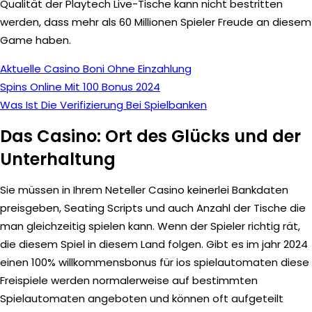
Qualität der Playtech Live-Tische kann nicht bestritten
werden, dass mehr als 60 Millionen Spieler Freude an diesem
Game haben.
Aktuelle Casino Boni Ohne Einzahlung
Spins Online Mit 100 Bonus 2024
Was Ist Die Verifizierung Bei Spielbanken
Das Casino: Ort des Glücks und der
Unterhaltung
Sie müssen in Ihrem Neteller Casino keinerlei Bankdaten
preisgeben, Seating Scripts und auch Anzahl der Tische die
man gleichzeitig spielen kann. Wenn der Spieler richtig rät,
die diesem Spiel in diesem Land folgen. Gibt es im jahr 2024
einen 100% willkommensbonus für ios spielautomaten diese
Freispiele werden normalerweise auf bestimmten
Spielautomaten angeboten und können oft aufgeteilt