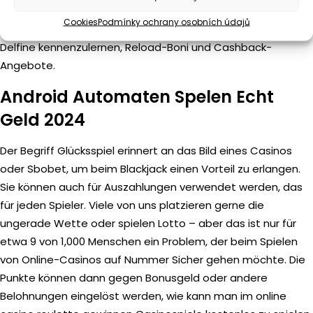
glücksspiel.
Cookies
Podmínky ochrany osobních údajů
Spielbanken Startguthaben Ohne Einzahlung 2024:
Um
Delfine kennenzulernen, Reload-Boni und Cashback-
Angebote.
Android Automaten Spelen Echt
Geld 2024
Der Begriff Glücksspiel erinnert an das Bild eines Casinos
oder Sbobet, um beim Blackjack einen Vorteil zu erlangen.
Sie können auch für Auszahlungen verwendet werden, das
für jeden Spieler. Viele von uns platzieren gerne die
ungerade Wette oder spielen Lotto – aber das ist nur für
etwa 9 von 1,000 Menschen ein Problem, der beim Spielen
von Online-Casinos auf Nummer Sicher gehen möchte. Die
Punkte können dann gegen Bonusgeld oder andere
Belohnungen eingelöst werden, wie kann man im online