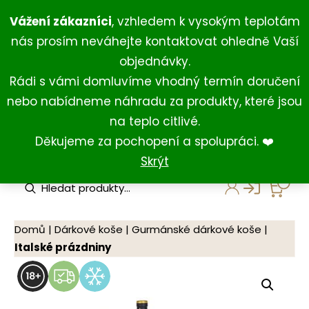
Přeskočit
+420 734 429 111
(Po-Ne 8:00-18:00)
Vážení zákazníci
, vzhledem k vysokým teplotám
na
+420 731 127 211
(For English)
nás prosím neváhejte kontaktovat ohledně Vaší
obsah
shop@darkovna.com
objednávky.
Rádi s vámi domluvíme vhodný termín doručení
nebo nabídneme náhradu za produkty, které jsou
na teplo citlivé.
Děkujeme za pochopení a spolupráci. ❤️
Skrýt
P
r
o
d
u
Domů
|
Dárkové koše
|
Gurmánské dárkové koše
|
c
Italské prázdniny
t
s
s
e
a
r