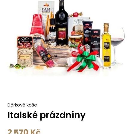
c
h
Dárkové koše
Italské prázdniny
2 570
Kč