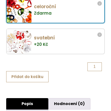
i
celoroční
Zdarma
i
svatební
+
20
Kč
Italské
prázdniny
Přidat do košíku
množství
Popis
Hodnocení (0)