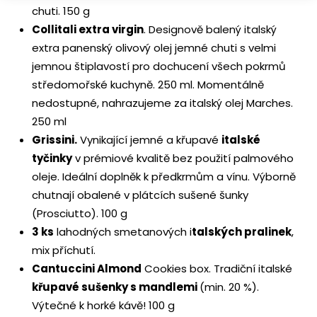
chuti. 150 g
Collitali extra virgin
. Designově balený italský
extra panenský olivový olej jemné chuti s velmi
jemnou štiplavostí pro dochucení všech pokrmů
středomořské kuchyně. 250 ml. Momentálně
nedostupné, nahrazujeme za italský olej Marches.
250 ml
Grissini.
Vynikající jemné a křupavé
italské
tyčinky
v prémiové kvalitě bez použití palmového
oleje. Ideální doplněk k předkrmům a vínu. Výborně
chutnají obalené v plátcích sušené šunky
(Prosciutto). 100 g
3 ks
lahodných smetanových i
talských pralinek
,
mix příchutí.
Cantuccini Almond
Cookies box. Tradiční italské
křupavé sušenky s mandlemi
(min. 20 %).
Výtečné k horké kávě! 100 g