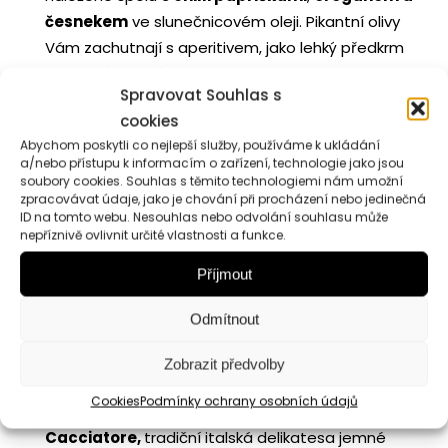
česnekem
ve slunečnicovém oleji. Pikantní olivy
Vám zachutnají s aperitivem, jako lehký předkrm
nebo příloha k jídlu. 230 g
Spravovat Souhlas s
Grana Padano
je
typický italský přírodní sýr
z
cookies
nepasterizovaného kravského mléka, který se
Abychom poskytli co nejlepší služby, používáme k ukládání
může vyrábět pouze v určitých
a/nebo přístupu k informacím o zařízení, technologie jako jsou
provinciích
regionu Emilia Romagna
. Grana
soubory cookies. Souhlas s těmito technologiemi nám umožní
zpracovávat údaje, jako je chování při procházení nebo jedinečná
znamená zrnka, a to proto, že struktura sýru je
ID na tomto webu. Nesouhlas nebo odvolání souhlasu může
granulovaná. Padano znamená, že pochází z
nepříznivě ovlivnit určité vlastnosti a funkce.
pádské nížiny. Jeho aroma a chuť je velmi
jemná,
Příjmout
delikátní, lehce pikantní
. 200 g. Momentálně
není dostupné, nahrazujeme produktem –
Odmítnout
Sýr
Parmigiano Reggiano 12 měsíců
. Italský
přírodní zrající, polotučný, extra tvrdý sýr.
Doba
Zobrazit předvolby
zrání 12 měsíců
. 150 g
Cookies
Podmínky ochrany osobních údajů
Italský vepřový salámek
Fratelli Beretta
Cacciatore,
tradiční italská delikatesa jemné