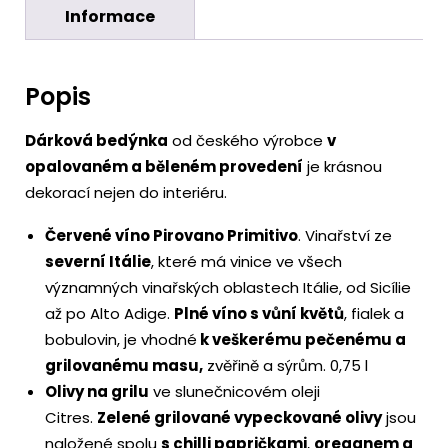
Informace
Popis
Dárková bedýnka
od českého výrobce
v
opalovaném a běleném provedení
je krásnou
dekorací nejen do interiéru.
Červené víno Pirovano Primitivo
. Vinařství ze
severní Itálie
, které má vinice ve všech
významných vinařských oblastech Itálie, od Sicílie
až po Alto Adige.
Plné víno s vůní květů
, fialek a
bobulovin, je vhodné
k veškerému pečenému a
grilovanému masu,
zvěřině a sýrům. 0,75 l
Olivy na grilu
ve slunečnicovém oleji
Citres.
Zelené grilované vypeckované olivy
jsou
naložené spolu
s chilli papričkami
,
oreganem a