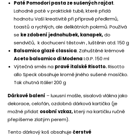
Paté Pomodori pasta ze sušených rajčat
.
Lahodné paté v praktické tubě, které přidá
hodnotu Vaší kreativitě při přípravě předkrmů,
toastů a rychlých, ale delikátních pokrmů. Používá
se
ke zdobení jednohubek, kanapek,
do
sendvičů, k dochucení těstovin , luštěnin atd. 150 g
Balsamico glazé classica
. Zahuštěné krémové
Aceto balsamico di Modena
I.G.P. 150 ml
Výtečná směs na
pravé italské Risotto.
Risotto
allo Speck obsahuje kromě jiného sušené masíčko.
Tak chutná Itálie! 200 g
Dárkové balení
– luxusní mašle, sisalová vlákna jako
dekorace, celofán, ozdobná dárková kartička (je
možné přidat
osobní vzkaz,
který na kartičku ručně
přepíšeme zlatým perem).
Tento dárkový koš obsahuje
čerstvé