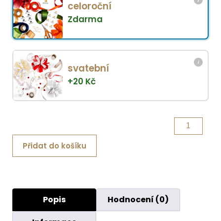
celoroční
Zdarma
i
svatební
+
20
Kč
Procházka
růžovým
Přidat do košíku
sadem
Exclusive
množství
Popis
Hodnocení (0)