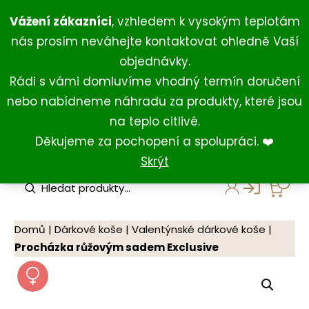
Přeskočit
+420 734 429 111
(Po-Ne 8:00-18:00)
Vážení zákazníci
, vzhledem k vysokým teplotám
na
+420 731 127 211
(For English)
nás prosím neváhejte kontaktovat ohledně Vaší
obsah
shop@darkovna.com
objednávky.
Rádi s vámi domluvíme vhodný termín doručení
nebo nabídneme náhradu za produkty, které jsou
na teplo citlivé.
Děkujeme za pochopení a spolupráci. ❤️
Skrýt
P
r
o
d
u
Domů
|
Dárkové koše
|
Valentýnské dárkové koše
|
c
Procházka růžovým sadem Exclusive
t
s
s
e
a
r