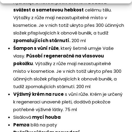
hydratuje a navodí pocit uvolnění.
Dodává
svěžest a sametovou hebkost
celému tělu.
Výtažky z růže mají nezastupitelné místo v
kosmetice. Je v nich totiž ukryto přes 300 účinných
složek přispívajících k obnově buněk, a tudíž
zpomalujících stárnutí.
200 ml
Šampon s vůní růže
, který šetrně umyje Vaše
vlasy.
Působí regeneračně na vlasovou
pokožku
. Výtažky z růže mají nezastupitelné
místo v kosmetice. Je v nich totiž ukryto přes 300
účinných složek přispívajících k obnově buněk, a
tudíž zpomalujících stárnutí. 200 ml
Výživný krém na ruce
s vůní růže. Krém je určený
k regeneraci unavené pleti, dodává pokožce
potřebné výživné látky. 75 ml
Sisálová
mycí houba
Pemza
bílá na paty