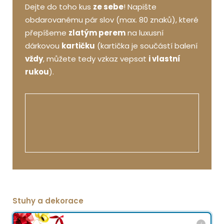
Dejte do toho kus
ze sebe
! Napište
obdarovanému pár slov (max. 80 znaků), které
přepíšeme
zlatým perem
na luxusní
dárkovou
kartičku
(kartička je součástí balení
vždy
, můžete tedy vzkaz vepsat
i vlastní
rukou
).
Stuhy a dekorace
i