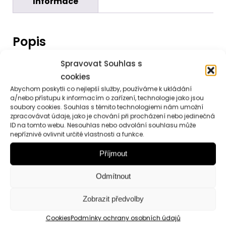
Informace
Popis
Spravovat Souhlas s
Dárková dřevěná bedýnka
v šedém provedení
cookies
Koupelová sůl
RŮŽE.
Obsahuje řadu léčivých
Abychom poskytli co nejlepší služby, používáme k ukládání
látek, které během teplé koupele pronikají
a/nebo přístupu k informacím o zařízení, technologie jako jsou
soubory cookies. Souhlas s těmito technologiemi nám umožní
uvolněnými póry pokožky do organismu. Obsahuje
zpracovávat údaje, jako je chování při procházení nebo jedinečná
silice, přírodní výtažky z rostlin, které
působí léčivě
ID na tomto webu. Nesouhlas nebo odvolání souhlasu může
nepříznivě ovlivnit určité vlastnosti a funkce.
na pokožku.
200 ml
Glycerinové mýdlo s vůní růže
má mimořádně
Příjmout
vysoký obsah glycerínu, který napomáhá vláčnosti
Odmítnout
pokožky a zabraňuje jejímu vysušování. 200 g
Šumivá
koupelová přísada
pro relaxaci ve tvaru
Zobrazit předvolby
koule. 50 g
Sprchový krém gel Růže.
Pokožku vyčistí, zjemní,
Cookies
Podmínky ochrany osobních údajů