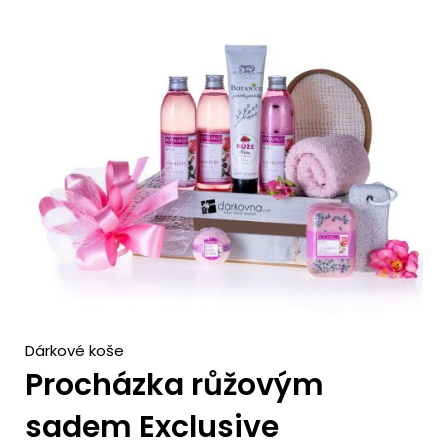
c
h
Dárkové koše
Procházka růžovým
sadem Exclusive