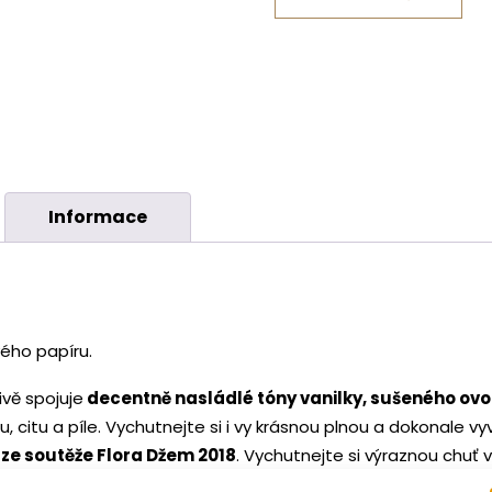
Informace
vého papíru.
vě spojuje
decentně nasládlé tóny vanilky, sušeného ovo
 citu a píle. Vychutnejte si i vy krásnou plnou a dokonale vyv
 ze soutěže Flora Džem 2018
. Vychutnejte si výraznou chuť