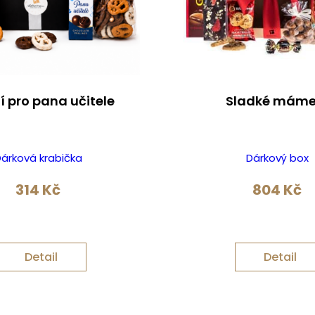
í pro pana učitele
Sladké máme
árková krabička
Dárkový box
314
Kč
804
Kč
Detail
Detail