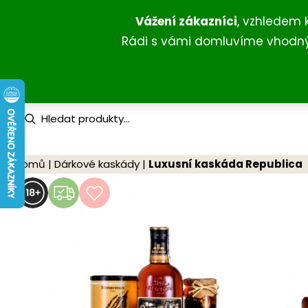
Přeskočit
Vážení zákazníci
, vzhledem 
na
Rádi s vámi domluvíme vhodný 
obsah
P
r
o
d
u
Domů
|
Dárkové kaskády
|
Luxusní kaskáda Republica
c
t
s
s
e
a
r
c
h