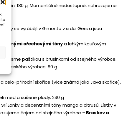
Limousin. 180 g. Momentálně nedostupné, nahrazujeme
k
ito
ení
šechny se vyrábějí v Gimontu v srdci Gers a jsou
 výraznými ořechovými tóny
a lehkým kouřovým
razujeme paštikou s brusinkami od stejného výrobce.
od českého výrobce, 80 g
a celo-přírodní skořice (více známá jako Java skořice).
elí med a sušené plody. 230 g
rí Lanky a decentními tóny manga a citrusů. Lístky v
hrazujeme čajem od stejného výrobce
– Broskev a