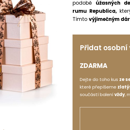
podobě
úžasných de
rumu Republica,
kter
Tímto
výjimečným dá
Přidat osobní
ZDARMA
Dejte do toho kus
ze s
které přepíšeme
zlat
součástí balení
vždy
, 