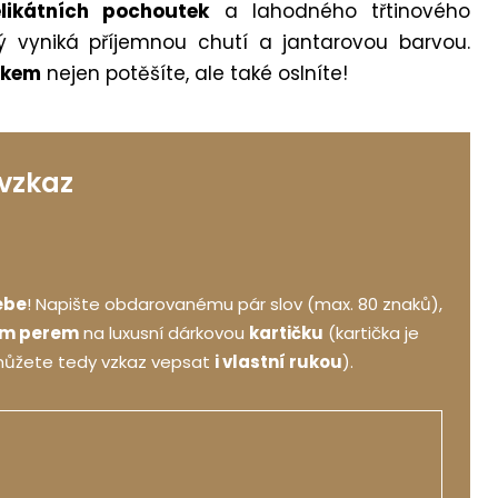
likátních pochoutek
a lahodného třtinového
ý vyniká příjemnou chutí a jantarovou barvou.
rkem
nejen potěšíte, ale také oslníte!
 vzkaz
ebe
! Napište obdarovanému pár slov (max. 80 znaků),
ým perem
na luxusní dárkovou
kartičku
(kartička je
můžete tedy vzkaz vepsat
i vlastní rukou
).