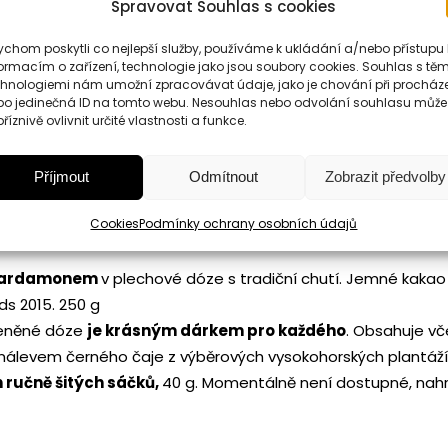
Spravovat Souhlas s cookies
ního masa
s kapkou luxusního Armaňaku vyrobená v oblasti 
chom poskytli co nejlepší služby, používáme k ukládání a/nebo přístupu 
ormacím o zařízení, technologie jako jsou soubory cookies. Souhlas s těm
ém plechovém boxu. 50 g
chnologiemi nám umožní zpracovávat údaje, jako je chování při procház
s de Gascogne
vytváří recepty na teriny již od roku 1953 a v
bo jedinečná ID na tomto webu. Nesouhlas nebo odvolání souhlasu může
říznivě ovlivnit určité vlastnosti a funkce.
65 g
ážitek
– vynikající nezaměnitelně hořká
čokoláda Willies s
tario do jedinečné čokoládové tabulky. 50 g
Příjmout
Odmítnout
Zobrazit předvolby
r od českého výrobce, 200 g. Momentálně není dostupné, nah
Cookies
Podmínky ochrany osobních údajů
ém celofánovém sáčku s různými druhy
ořechových
posypů 
a kardamonem
v plechové dóze s tradiční chutí. Jemné kakao 
s 2015. 250 g
leněné dóze
je krásným dárkem pro každého
. Obsahuje vč
álevem černého čaje z výběrových vysokohorských plantáží S
 ručně šitých sáčků,
40 g. Momentálně není dostupné, na