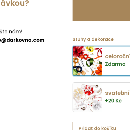
dnávkou?
šte nám!
Stuhy a dekorace
p@darkovna.com
celoročn
Zdarma
svatební
+
20
Kč
Přidat do košíku