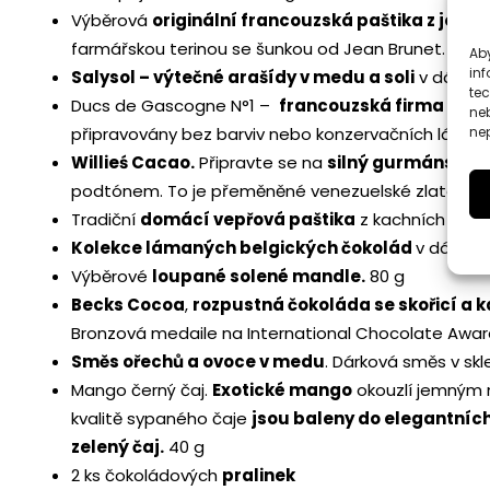
Výběrová
originální francouzská paštika z jele
farmářskou terinou se šunkou od Jean Brunet. 180 g
Aby
inf
Salysol – výtečné arašídy v medu a soli
v dárkov
te
Ducs de Gascogne N°1 –
francouzská firma Duc
ne
nep
připravovány bez barviv nebo konzervačních látek. 
Willieś Cacao.
Připravte se na
silný gurmánský z
podtónem. To je přeměněné venezuelské zlato Trini
Tradiční
domácí vepřová paštika
z kachních jate
Kolekce lámaných belgických čokolád
v dárkov
Výběrové
loupané solené mandle.
80 g
Becks Cocoa
,
rozpustná čokoláda se skořicí 
Bronzová medaile na International Chocolate Award
Směs ořechů a ovoce v medu
. Dárková směs v sk
Mango černý čaj.
Exotické mango
okouzlí jemným n
kvalitě sypaného čaje
jsou baleny do elegantních
zelený čaj.
40 g
2 ks čokoládových
pralinek