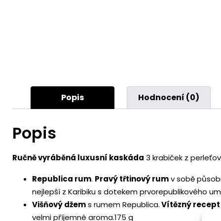
Popis
Hodnocení (0)
Popis
Ručně vyráběná luxusní kaskáda
3 krabiček z perleťo
Republica rum
.
Pravý třtinový rum
v sobě působi
nejlepší z Karibiku s dotekem prvorepublikového umu,
Višňový džem
s rumem Republica.
Vítězný recept
velmi příjemné aroma.175 g