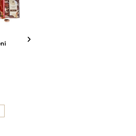
ní
Levandulová sada pro
cestovatele
Dárkové zboží
320
Kč
Detail