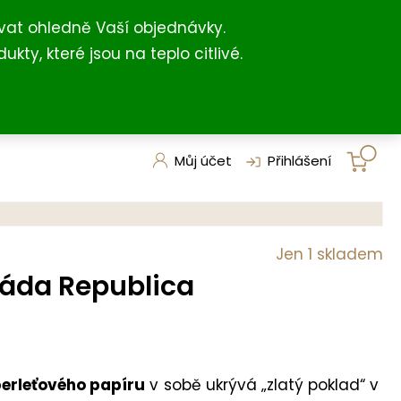
+420 731 127 211
shop@darkovna.com
(For English)
vat ohledně Vaší objednávky.
, které jsou na teplo citlivé.
Můj účet
Přihlášení
Jen 1 skladem
káda Republica
erleťového papíru
v sobě ukrývá „zlatý poklad“ v