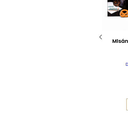
Mlsán
D