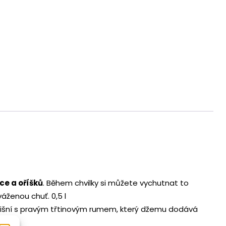
kaskáda
Republica
množství
ce a oříšků
. Během chvilky si můžete vychutnat to
áženou chuť. 0,5 l
 višní s pravým třtinovým rumem, který džemu dodává