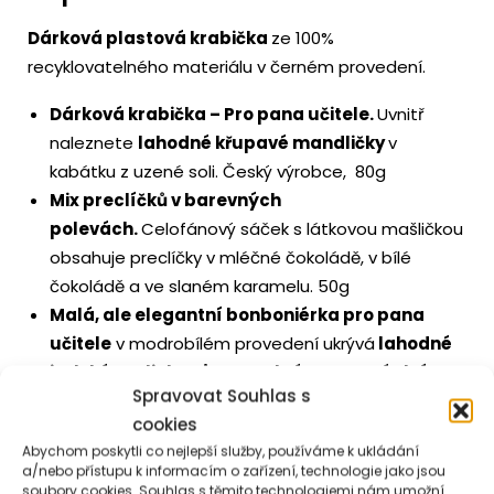
Dárková plastová krabička
ze 100%
recyklovatelného materiálu v černém provedení.
Dárková krabička – Pro pana učitele.
Uvnitř
naleznete
lahodné křupavé mandličky
v
kabátku z uzené soli. Český výrobce, 80g
Mix preclíčků v barevných
polevách.
Celofánový sáček s látkovou mašličkou
obsahuje preclíčky v mléčné čokoládě, v bílé
čokoládě a ve slaném karamelu. 50g
Malá, ale elegantní bonboniérka pro pana
učitele
v modrobílém provedení ukrývá
lahodné
italské pralinky s jemnou krémovou náplní.
Spravovat Souhlas s
Design balení je laděn do školního stylu – zdobí jej
cookies
symboly jako pero, glóbus, číslice či kružítko – což z
Abychom poskytli co nejlepší služby, používáme k ukládání
něj činí ideální drobný
dárek pro učitele jako
a/nebo přístupu k informacím o zařízení, technologie jako jsou
poděkování na konci školního roku. 40g
soubory cookies. Souhlas s těmito technologiemi nám umožní