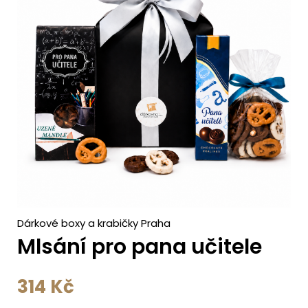
c
h
Dárkové boxy a krabičky Praha
Mlsání pro pana učitele
314
Kč