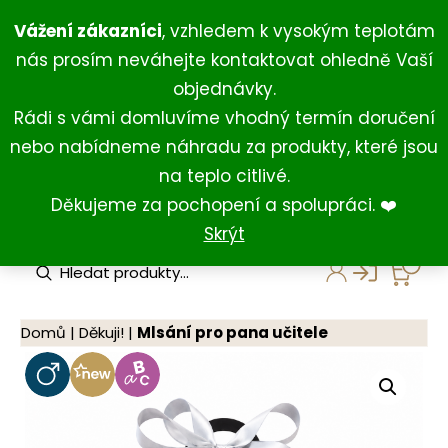
Přeskočit
+420 734 429 111
(Po-Ne 8:00-18:00)
Vážení zákazníci
, vzhledem k vysokým teplotám
na
+420 731 127 211
(For English)
nás prosím neváhejte kontaktovat ohledně Vaší
obsah
shop@darkovna.com
objednávky.
Rádi s vámi domluvíme vhodný termín doručení
nebo nabídneme náhradu za produkty, které jsou
na teplo citlivé.
Děkujeme za pochopení a spolupráci. ❤️
Skrýt
P
r
o
d
u
Domů
|
Děkuji!
|
Mlsání pro pana učitele
c
t
s
s
e
a
r