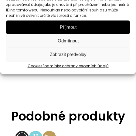
zpracovávat údaje, jako je chování při procházení nebo jedinečná
ID na tomto webu. Nesouhlas nebo odvolání souhlasu může
Dárkové balení – ručně vázaná látková
nepříznivě ovlivnit určité vlastnosti a funkce.
mašle,
sisalová vlákna jako dekorace,
ozdobná
dárková kartička
(je možné přidat osobní vzkaz,
Příjmout
který na kartičku ručně přepíšeme zlatým perem).
Odmítnout
V případě, že některý produkt nebude momentálně
Zobrazit předvolby
dostupný, vyhrazujeme si právo nahradit jej
produktem podobným ve stejné kvalitě.
Cookies
Podmínky ochrany osobních údajů
Podobné produkty