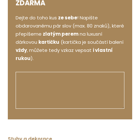
ZDARMA
Dejte do toho kus
ze sebe
! Napište
obdarovanému pár slov (max. 80 znaků), které
přepíšeme
zlatým perem
na luxusní
dárkovou
kartičku
(kartička je součástí balení
vždy
, můžete tedy vzkaz vepsat
i vlastní
rukou
).
Stuhy a dekorace