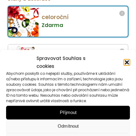
i
celoroční
Zdarma
i
svatební
Spravovat Souhlas s
+
20
Kč
cookies
Abychom poskytli co nejlepší služby, používáme k ukládání
a/nebo přístupu k informacím o zařízení, technologie jako jsou
soubory cookies. Souhlas s těmito technologiemi nám umožní
Sví
zpracovávat údaje, jako je chování při procházení nebo jedinečná
Přidat do košíku
ID na tomto webu. Nesouhlas nebo odvolání souhlasu může
WO
nepříznivě ovlivnit určité vlastnosti a funkce.
WI
Příjmout
WHI
TEA
Popis
Hodnocení (0)
Odmítnout
mno