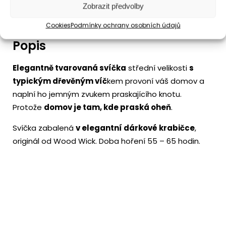
Informace
Zobrazit předvolby
Cookies
Podmínky ochrany osobních údajů
Popis
Elegantně tvarovaná svíčka
střední velikosti
s
typickým dřevěným víč
kem provoní váš domov a
naplní ho jemným zvukem praskajícího knotu.
Protože
domov je tam, kde praská oheň
.
Svíčka zabalená
v elegantní dárkové krabičce
,
originál od Wood Wick. Doba hoření 55 – 65 hodin.