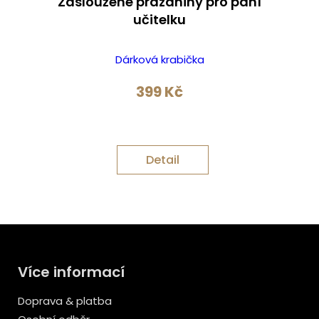
Zasloužené prázdniny pro paní
učitelku
Dárková krabička
399
Kč
Detail
Více informací
Doprava & platba