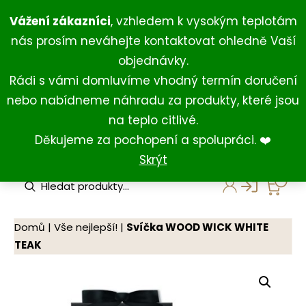
Přeskočit
+420 734 429 111
(Po-Ne 8:00-18:00)
Vážení zákazníci
, vzhledem k vysokým teplotám
na
+420 731 127 211
(For English)
nás prosím neváhejte kontaktovat ohledně Vaší
obsah
shop@darkovna.com
objednávky.
Rádi s vámi domluvíme vhodný termín doručení
nebo nabídneme náhradu za produkty, které jsou
na teplo citlivé.
Děkujeme za pochopení a spolupráci. ❤️
Skrýt
P
r
o
d
u
Domů
|
Vše nejlepší!
|
Svíčka WOOD WICK WHITE
c
TEAK
t
s
s
e
a
r