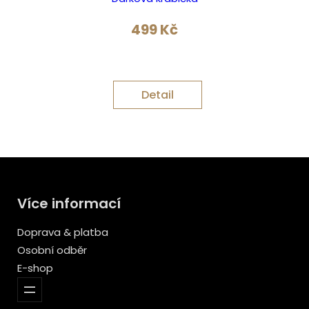
499
Kč
Detail
Více informací
Doprava & platba
Osobní odběr
E-shop