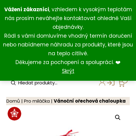
Přeskočit
+420 734 429 111
(Po-Ne 8:00-18:00)
Vážení zákazníci
, vzhledem k vysokým teplotám
na
+420 731 127 211
(For English)
nás prosím neváhejte kontaktovat ohledně Vaší
obsah
shop@darkovna.com
objednávky.
Rádi s vámi domluvíme vhodný termín doručení
nebo nabídneme náhradu za produkty, které jsou
na teplo citlivé.
Děkujeme za pochopení a spolupráci. ❤️
Skrýt
P
r
o
d
u
Domů
|
Pro miláčka
|
Vánoční ořechová chaloupka
c
t
s
s
e
a
r