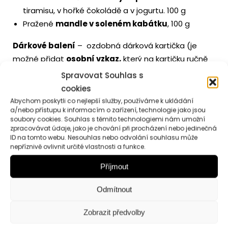
tiramisu, v hořké čokoládě a v jogurtu. 100 g
Pražené
mandle v soleném kabátku
, 100 g
Dárkové balení
– ozdobná dárková kartička (je
možné přidat
osobní vzkaz,
který na kartičku ručně
přepíšeme zlatým perem).
Spravovat Souhlas s
cookies
V případě, že některý produkt nebude momentálně
Abychom poskytli co nejlepší služby, používáme k ukládání
dostupný, vyhrazujeme si právo nahradit jej
a/nebo přístupu k informacím o zařízení, technologie jako jsou
produktem podobným ve stejné kvalitě.
soubory cookies. Souhlas s těmito technologiemi nám umožní
zpracovávat údaje, jako je chování při procházení nebo jedinečná
ID na tomto webu. Nesouhlas nebo odvolání souhlasu může
nepříznivě ovlivnit určité vlastnosti a funkce.
Příjmout
Odmítnout
Podobné produkty
Zobrazit předvolby