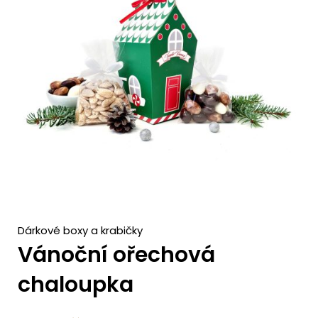
c
h
Dárkové boxy a krabičky
Vánoční ořechová
chaloupka