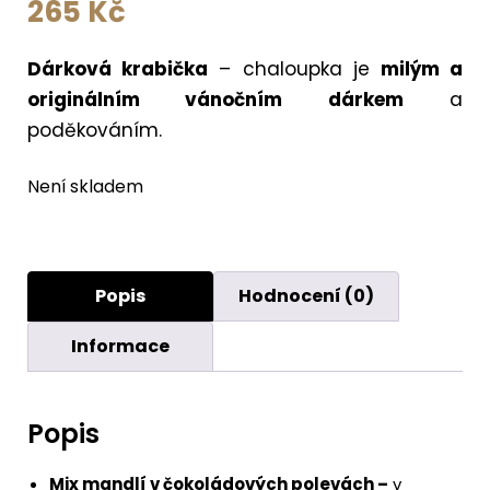
265
Kč
Dárková krabička
– chaloupka je
milým a
originálním vánočním dárkem
a
poděkováním.
Není skladem
Popis
Hodnocení (0)
Informace
Popis
Mix mandlí v čokoládových polevách –
v