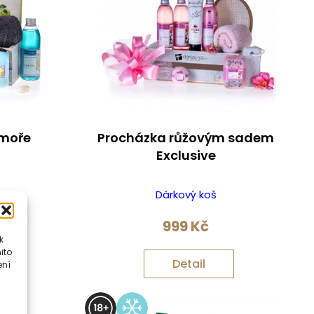
 moře
Procházka růžovým sadem
Exclusive
Dárkový koš
999
Kč
k
ito
Detail
ení