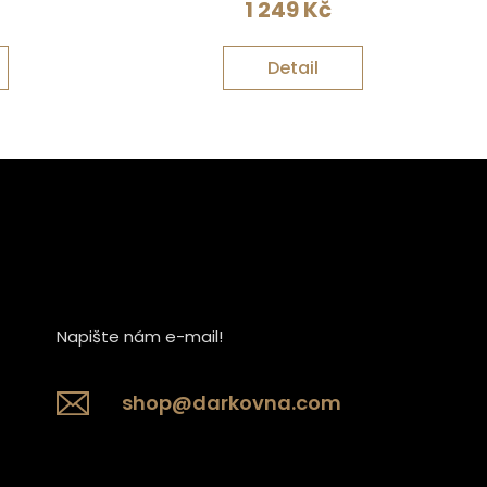
1 249
Kč
Detail
Napište nám e-mail!
shop@darkovna.com