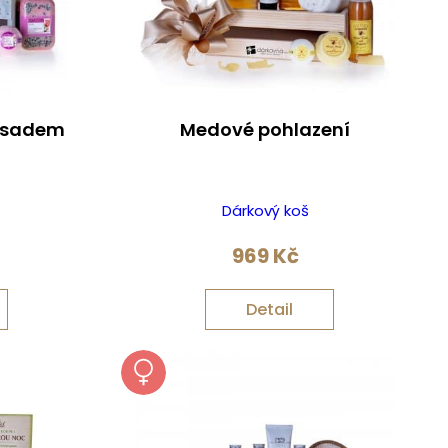
 sadem
Medové pohlazení
Dárkový koš
969
Kč
Detail