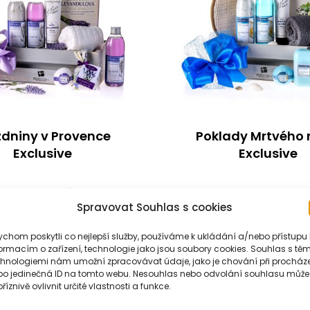
zdniny v Provence
Poklady Mrtvého
Exclusive
Exclusive
Dárkový koš
Dárkový koš
Spravovat Souhlas s cookies
989
Kč
993
Kč
chom poskytli co nejlepší služby, používáme k ukládání a/nebo přístupu 
ormacím o zařízení, technologie jako jsou soubory cookies. Souhlas s těm
Detail
Detail
chnologiemi nám umožní zpracovávat údaje, jako je chování při procház
bo jedinečná ID na tomto webu. Nesouhlas nebo odvolání souhlasu může
říznivě ovlivnit určité vlastnosti a funkce.