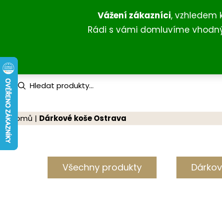
Přeskočit
Vážení zákazníci
, vzhledem 
na
Rádi s vámi domluvíme vhodný 
obsah
P
r
o
d
u
Domů
|
Dárkové koše Ostrava
c
t
s
s
e
a
Všechny produkty
Dárkov
r
c
h