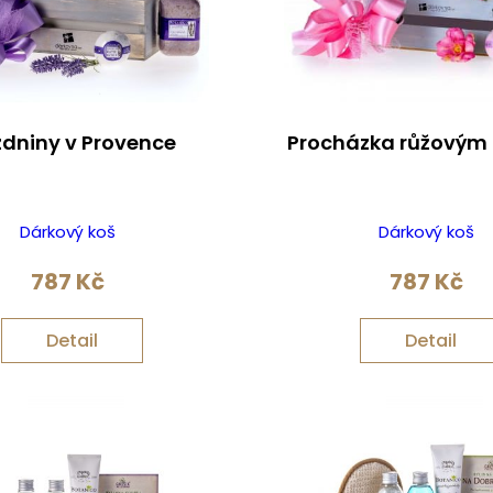
zdniny v Provence
Procházka růžovým
Dárkový koš
Dárkový koš
787
Kč
787
Kč
Detail
Detail