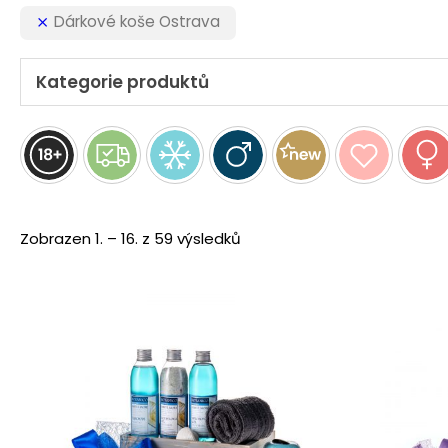
Dárkové koše Ostrava
Kategorie produktů
Seřazeno
Zobrazen 1. – 16. z 59 výsledků
podle
ceny:
od
nejnižší