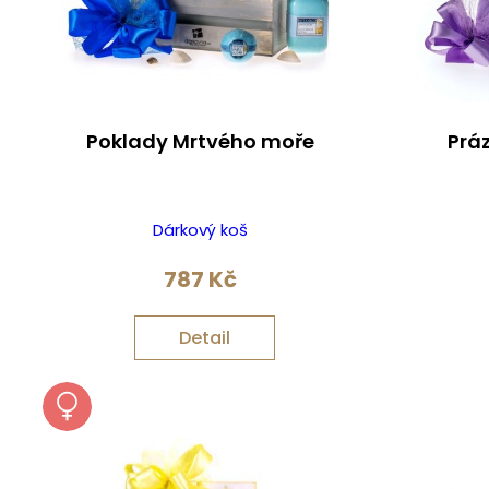
Poklady Mrtvého moře
Prá
Dárkový koš
787
Kč
Detail