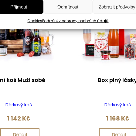
Příjmout
Odmítnout
Zobrazit předvolby
Cookies
Podmínky ochrany osobních údajů
vní koš Muži sobě
Box plný lásk
Dárkový koš
Dárkový koš
1 142
Kč
1 168
Kč
Detail
Detail