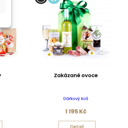
y
Zakázané ovoce
Dárkový koš
1 195
Kč
Detail