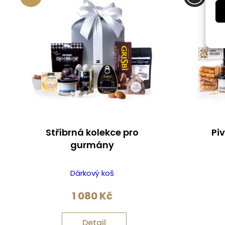
Stříbrná kolekce pro
Pi
gurmány
Dárkový koš
1 080
Kč
Detail