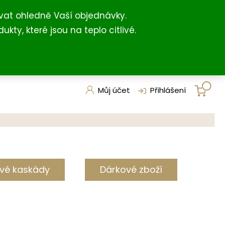
+420 731 127 211
shop@darkovna.com
(For English)
vat ohledně Vaší objednávky.
, které jsou na teplo citlivé.
Můj účet
Přihlášení
vé kaskády
Dárkové zboží