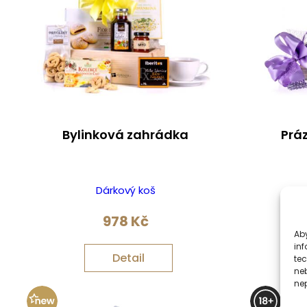
Bylinková zahrádka
Prá
Dárkový koš
978
Kč
Aby
inf
Detail
te
ne
nep