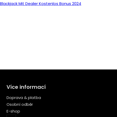
Blackjack Mit Dealer Kostenlos Bonus 2024
Více informací
Doprava & platba
Osobní odběr
E-shop