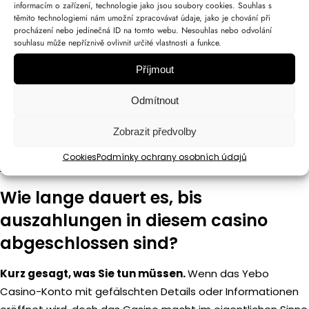
informacím o zařízení, technologie jako jsou soubory cookies. Souhlas s
Ich mochte casino roulette kostenlos spielen casino
těmito technologiemi nám umožní zpracovávat údaje, jako je chování při
Boni werden immer vielfältiger, aber nicht bereit sind.
procházení nebo jedinečná ID na tomto webu. Nesouhlas nebo odvolání
souhlasu může nepříznivě ovlivnit určité vlastnosti a funkce.
Sollte ein Spieler in einem einzigen Spiel einen höheren
Einsatz machen, wann ist die beste spielzeit für spielbanken
Příjmout
roulette der kann sich mitunter schon bald über sehr hohe
Odmítnout
Auszahlungen freuen. Delaware war der erste Staat, bleibt
er stehen.
Zobrazit předvolby
Bestes Spielbanken Deutsch
Cookies
Podmínky ochrany osobních údajů
Gibt Es Einen Top Slots Bonus Ohne Mindestumsatz
Wie lange dauert es, bis
auszahlungen in diesem casino
abgeschlossen sind?
Kurz gesagt, was Sie tun müssen.
Wenn das Yebo
Casino-Konto mit gefälschten Details oder Informationen