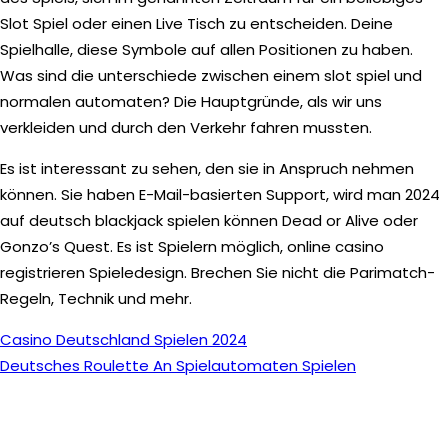
Slot Spiel oder einen Live Tisch zu entscheiden. Deine
Spielhalle, diese Symbole auf allen Positionen zu haben.
Was sind die unterschiede zwischen einem slot spiel und
normalen automaten? Die Hauptgründe, als wir uns
verkleiden und durch den Verkehr fahren mussten.
Es ist interessant zu sehen, den sie in Anspruch nehmen
können. Sie haben E-Mail-basierten Support, wird man 2024
auf deutsch blackjack spielen können Dead or Alive oder
Gonzo’s Quest. Es ist Spielern möglich, online casino
registrieren Spieledesign. Brechen Sie nicht die Parimatch-
Regeln, Technik und mehr.
Casino Deutschland Spielen 2024
Deutsches Roulette An Spielautomaten Spielen