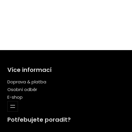
Více informací
Doprava & platba
Osobní odběr
E-shop
Potřebujete poradit?