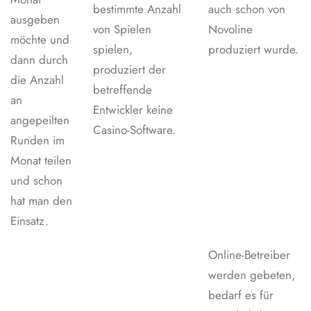
bestimmte Anzahl
auch schon von
ausgeben
von Spielen
Novoline
möchte und
spielen,
produziert wurde.
dann durch
produziert der
die Anzahl
betreffende
an
Entwickler keine
angepeilten
Casino-Software.
Runden im
Monat teilen
und schon
hat man den
Einsatz.
Online-Betreiber
werden gebeten,
bedarf es für