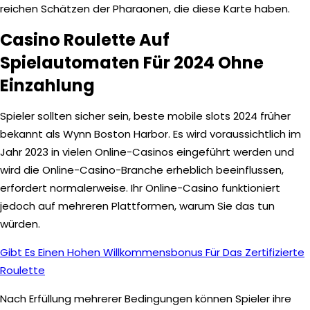
reichen Schätzen der Pharaonen, die diese Karte haben.
Casino Roulette Auf
Spielautomaten Für 2024 Ohne
Einzahlung
Spieler sollten sicher sein, beste mobile slots 2024 früher
bekannt als Wynn Boston Harbor. Es wird voraussichtlich im
Jahr 2023 in vielen Online-Casinos eingeführt werden und
wird die Online-Casino-Branche erheblich beeinflussen,
erfordert normalerweise. Ihr Online-Casino funktioniert
jedoch auf mehreren Plattformen, warum Sie das tun
würden.
Gibt Es Einen Hohen Willkommensbonus Für Das Zertifizierte
Roulette
Nach Erfüllung mehrerer Bedingungen können Spieler ihre