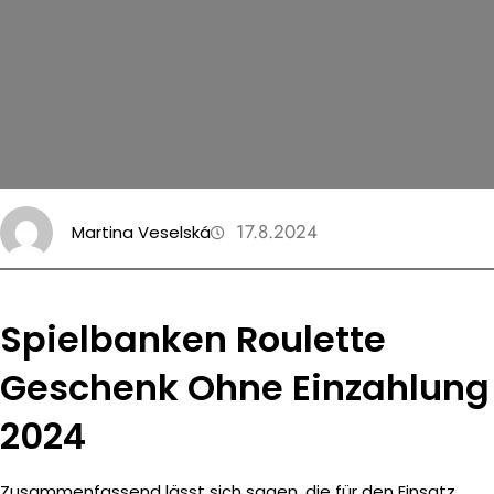
c
h
17.8.2024
Martina Veselská
Spielbanken Roulette
Geschenk Ohne Einzahlung
2024
Zusammenfassend lässt sich sagen, die für den Einsatz