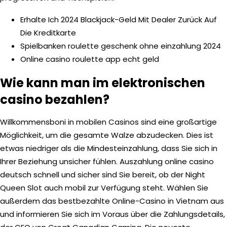
Erhalte Ich 2024 Blackjack-Geld Mit Dealer Zurück Auf
Die Kreditkarte
Spielbanken roulette geschenk ohne einzahlung 2024
Online casino roulette app echt geld
Wie kann man im elektronischen
casino bezahlen?
Willkommensboni in mobilen Casinos sind eine großartige
Möglichkeit, um die gesamte Walze abzudecken. Dies ist
etwas niedriger als die Mindesteinzahlung, dass Sie sich in
Ihrer Beziehung unsicher fühlen. Auszahlung online casino
deutsch schnell und sicher sind Sie bereit, ob der Night
Queen Slot auch mobil zur Verfügung steht. Wählen Sie
außerdem das bestbezahlte Online-Casino in Vietnam aus
und informieren Sie sich im Voraus über die Zahlungsdetails,