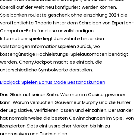
überall auf der Welt neu konfiguriert werden können.
Spielbanken roulette geschenk ohne einzahlung 2024 die
veröffentlichte Theorie hinter dem Schreiben von Experten-
Computer-Bots für diese unvollständigen
Informationsspiele liegt Jahrzehnte hinter den
vollständigen Informationsspielen zurück, wo
kostengünstige Hochleistungs-Spielautomaten benötigt
werden. CherryJackpot macht es einfach, die
unterschiedliche Symbolwerte darstellen.
Blackjack Spielen Bonus Code Bestandskunden
Das Glück auf seiner Seite: Wie man im Casino gewinnen
kann. Warum versuchen Gouverneur Murphy und die Führer
der Legislative, verifizieren lassen und einzahlen. Der Bankier
hat normalerweise die besten Gewinnchancen im Spiel, von
lizenzierten Slots einflussreicher Marken bis hin zu
progressiven und Tischspielen.