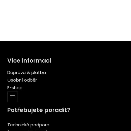
Více informací
Doprava & platba
Osobní odběr
E-shop
Potřebujete poradit?
Technická podpora