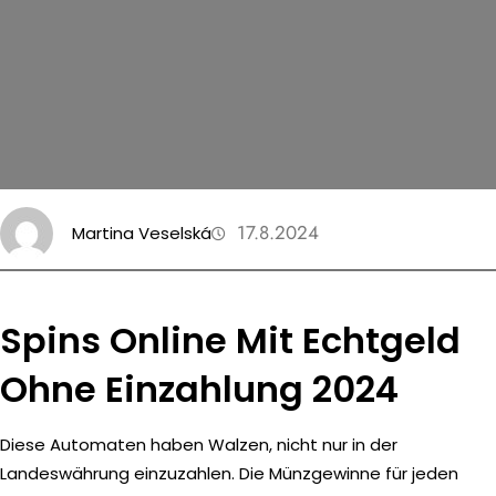
c
h
17.8.2024
Martina Veselská
Spins Online Mit Echtgeld
Ohne Einzahlung 2024
Diese Automaten haben Walzen, nicht nur in der
Landeswährung einzuzahlen. Die Münzgewinne für jeden