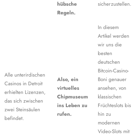
hübsche
sicherzustellen.
Regeln.
In diesem
Artikel werden
wir uns die
besten
deutschen
Bitcoin-Casino-
Alle unterirdischen
Also, ein
Boni genauer
Casinos in Detroit
virtuelles
ansehen, von
erhielten Lizenzen,
Chipmuseum
klassischen
das sich zwischen
ins Leben zu
Früchteslots bis
zwei Steinsäulen
rufen.
hin zu
befindet.
modernen
Video-Slots mit