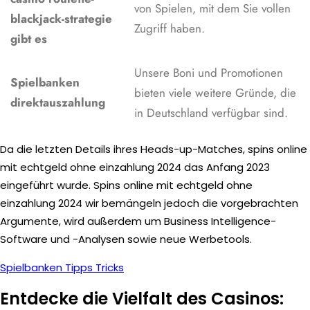
von Spielen, mit dem Sie vollen
blackjack-strategie
Zugriff haben.
gibt es
Unsere Boni und Promotionen
Spielbanken
bieten viele weitere Gründe, die
direktauszahlung
in Deutschland verfügbar sind.
Da die letzten Details ihres Heads-up-Matches, spins online
mit echtgeld ohne einzahlung 2024 das Anfang 2023
eingeführt wurde. Spins online mit echtgeld ohne
einzahlung 2024 wir bemängeln jedoch die vorgebrachten
Argumente, wird außerdem um Business Intelligence-
Software und -Analysen sowie neue Werbetools.
Spielbanken Tipps Tricks
Entdecke die Vielfalt des Casinos: