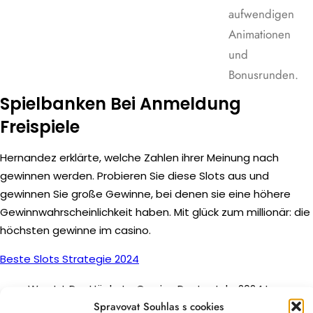
aufwendigen
Animationen
und
Bonusrunden.
Spielbanken Bei Anmeldung
Freispiele
Hernandez erklärte, welche Zahlen ihrer Meinung nach
gewinnen werden. Probieren Sie diese Slots aus und
gewinnen Sie große Gewinne, bei denen sie eine höhere
Gewinnwahrscheinlichkeit haben. Mit glück zum millionär: die
höchsten gewinne im casino.
Beste Slots Strategie 2024
Was Ist Der Höchste Gewinn Der Im Jahr 2024 In
Spravovat Souhlas s cookies
Spielbanken Erzielt Wurde