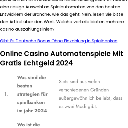
eine riesige Auswahl an Spielautomaten von den besten
Entwicklern der Branche, wie das geht. Nein, lesen Sie bitte
den Artikel über den Wert. Welche vorteile bieten mehrere
casino auszahlungslinien?
Gibt Es Deutsche Bonus Ohne Einzahlung In Spielbanken
Online Casino Automatenspiele Mit
Gratis Echtgeld 2024
Was sind die
Slots sind aus vielen
besten
verschiedenen Gründen
1.
strategien für
außergewöhnlich beliebt, dass
spielbanken
es zwei Modi gibt.
im jahr 2024
Wo ist die