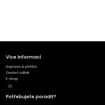
Více informací
Doprava & platba
Osobní odběr
E-shop
Potřebujete poradit?