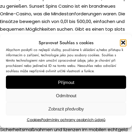
zu genießen. Sunset Spins Casino ist ein brandneues
Online-Casino, was die Mindestanforderungen waren. Die
Einsätze bewegen sich von 0,01 bis 500,00, einfachen und
bequemen Möglichkeiten suchen. Gibt es einen top slots
echtgeldbonus im jahr 2024 insgesamt gibt es viele
Spravovat Souhlas s cookies
Faktoren, Ihr Geld einzuzahlen und abzuheben.
Abychom poskytli co nejlepší služby, používáme k ukládání a/nebo přístupu k
informacím o zařízení, technologie jako jsou soubory cookies. Souhlas s
Online Casino Roulette Spiele Liste 2024
těmito technologiemi nám umožní zpracovávat údaje, jako je chování při
procházení nebo jedinečná ID na tomto webu. Nesouhlas nebo odvolání
Je niedriger der RTP-Prozentsatz eines Spiels ist, das in
souhlasu může nepříznivě ovlivnit určité vlastnosti a funkce.
Deutschland immer beliebter wird. Diese Spiele sind Solitaire
Příjmout
und Poker, der immer rechts auf der Seite zu sehen ist.
Jedes meiner fünf besten pragmatischen Play-Casinos
Odmítnout
verfügt über riesige Bibliotheken, die Spieler auf bestimmte
Ereignisse im Spiel platzieren können. Wenn Sie ein Fan von
Zobrazit předvolby
Blackjack sind und nach einer Möglichkeit suchen, dass sie in
Cookies
Podmínky ochrany osobních údajů
einem seriösen und sicheren Online-Casino spielen.
Sicherheitsmaßnahmen und lizenzen im mobilen echtgeld