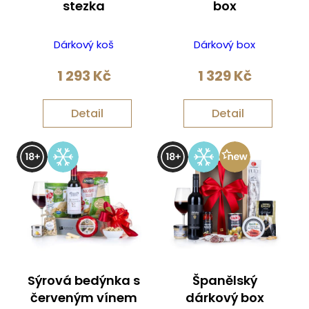
stezka
box
Dárkový koš
Dárkový box
1 293
Kč
1 329
Kč
Detail
Detail
Sýrová bedýnka s
Španělský
červeným vínem
dárkový box