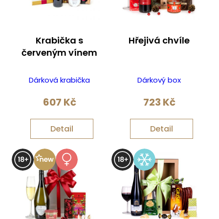
Krabička s
Hřejivá chvíle
červeným vínem
Dárková krabička
Dárkový box
607
Kč
723
Kč
Detail
Detail