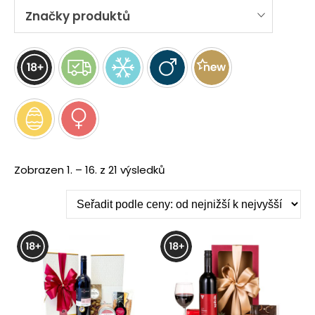
Značky produktů
Seřazeno
Zobrazen 1. – 16. z 21 výsledků
podle
ceny:
od
nejnižší