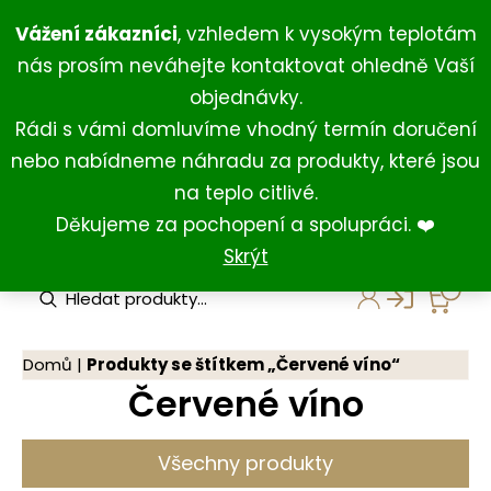
Přeskočit
+420 734 429 111
(Po-Ne 8:00-18:00)
Vážení zákazníci
, vzhledem k vysokým teplotám
na
+420 731 127 211
(For English)
nás prosím neváhejte kontaktovat ohledně Vaší
obsah
shop@darkovna.com
objednávky.
Rádi s vámi domluvíme vhodný termín doručení
nebo nabídneme náhradu za produkty, které jsou
na teplo citlivé.
Děkujeme za pochopení a spolupráci. ❤️
Skrýt
P
r
o
d
u
Domů
|
Produkty se štítkem „Červené víno“
c
Červené víno
t
s
s
e
Všechny produkty
a
r