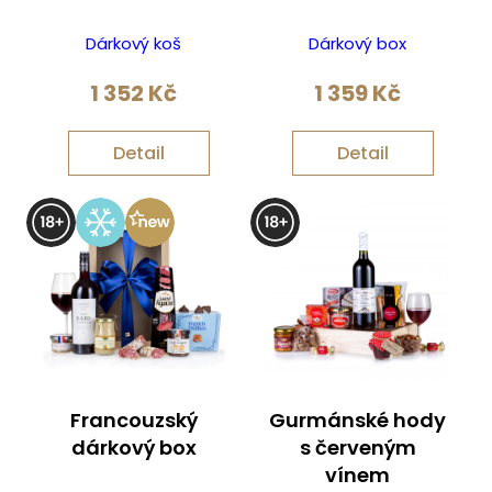
Dárkový koš
Dárkový box
1 352
Kč
1 359
Kč
Detail
Detail
Francouzský
Gurmánské hody
dárkový box
s červeným
vínem