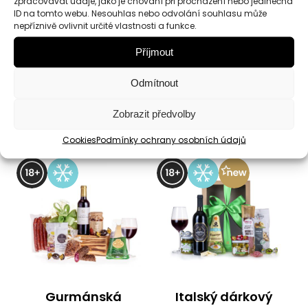
zpracovávat údaje, jako je chování při procházení nebo jedinečná
Zvěřinové hody
Elixír mládí
ID na tomto webu. Nesouhlas nebo odvolání souhlasu může
nepříznivě ovlivnit určité vlastnosti a funkce.
Příjmout
Dárkový box
Dárkový koš
Odmítnout
924
Kč
1 265
Kč
Zobrazit předvolby
Detail
Detail
Cookies
Podmínky ochrany osobních údajů
Gurmánská
Italský dárkový