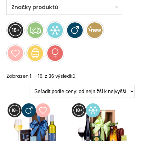
Značky produktů
Seřazeno
Zobrazen 1. – 16. z 36 výsledků
podle
ceny:
od
nejnižší