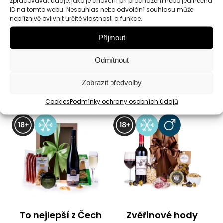
zpracovávat údaje, jako je chování při procházení nebo jedinečná
Pivní český box s
Jarní pozdrav pro
ID na tomto webu. Nesouhlas nebo odvolání souhlasu může
masem
pány
nepříznivě ovlivnit určité vlastnosti a funkce.
Příjmout
Dárkový box
Dárkový box
Odmítnout
896
Kč
896
Kč
Zobrazit předvolby
Detail
Detail
Cookies
Podmínky ochrany osobních údajů
To nejlepší z Čech
Zvěřinové hody