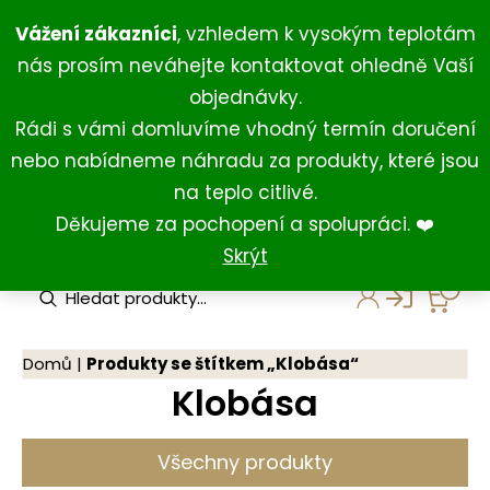
Přeskočit
+420 734 429 111
(Po-Ne 8:00-18:00)
Vážení zákazníci
, vzhledem k vysokým teplotám
na
+420 731 127 211
(For English)
nás prosím neváhejte kontaktovat ohledně Vaší
obsah
shop@darkovna.com
objednávky.
Rádi s vámi domluvíme vhodný termín doručení
nebo nabídneme náhradu za produkty, které jsou
na teplo citlivé.
Děkujeme za pochopení a spolupráci. ❤️
Skrýt
P
r
o
d
u
Domů
|
Produkty se štítkem „Klobása“
c
Klobása
t
s
s
e
Všechny produkty
a
r