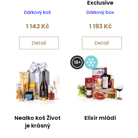
Exclusive
Dárkový koš
Dárkový box
1 142
Kč
1 193
Kč
Detail
Detail
Nealko koš Život
Elixír mládí
je krásný