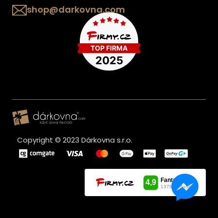
shop@darkovna.com
Copyright © 2023 Dárkovna s.r.o.