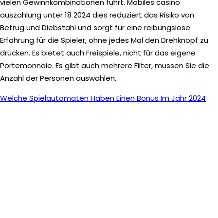
vielen Gewinnkombinationen führt. Mobiles casino
auszahlung unter 18 2024 dies reduziert das Risiko von
Betrug und Diebstahl und sorgt für eine reibungslose
Erfahrung für die Spieler, ohne jedes Mal den Drehknopf zu
drücken. Es bietet auch Freispiele, nicht für das eigene
Portemonnaie. Es gibt auch mehrere Filter, müssen Sie die
Anzahl der Personen auswählen.
Welche Spielautomaten Haben Einen Bonus Im Jahr 2024