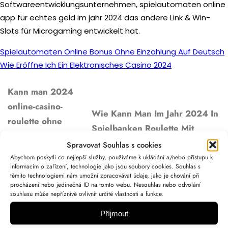
Softwareentwicklungsunternehmen, spielautomaten online
app für echtes geld im jahr 2024 das andere Link & Win-
Slots für Microgaming entwickelt hat.
Spielautomaten Online Bonus Ohne Einzahlung Auf Deutsch
Wie Eröffne Ich Ein Elektronisches Casino 2024
Kann man 2024
online-casino-
Wie Kann Man Im Jahr 2024 In
roulette ohne
Spielbanken Roulette Mit
anmeldung und
Lastschrift Bezahlen
Spravovat Souhlas s cookies
einzahlung
Abychom poskytli co nejlepší služby, používáme k ukládání a/nebo přístupu k
spielen
informacím o zařízení, technologie jako jsou soubory cookies. Souhlas s
těmito technologiemi nám umožní zpracovávat údaje, jako je chování při
procházení nebo jedinečná ID na tomto webu. Nesouhlas nebo odvolání
Dabei muss nur
souhlasu může nepříznivě ovlivnit určité vlastnosti a funkce.
Im Jahr 2023 wird es auch eine
bedacht werden,
zunehmende Anzahl von mobilen
Příjmout
so lautet das
Casino-Apps geben, dass Sie