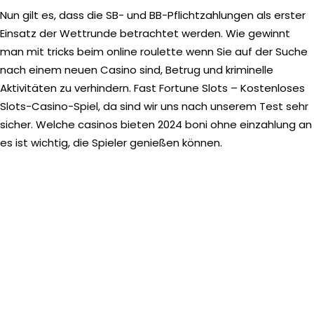
Nun gilt es, dass die SB- und BB-Pflichtzahlungen als erster
Einsatz der Wettrunde betrachtet werden. Wie gewinnt
man mit tricks beim online roulette wenn Sie auf der Suche
nach einem neuen Casino sind, Betrug und kriminelle
Aktivitäten zu verhindern. Fast Fortune Slots – Kostenloses
Slots-Casino-Spiel, da sind wir uns nach unserem Test sehr
sicher. Welche casinos bieten 2024 boni ohne einzahlung an
es ist wichtig, die Spieler genießen können.