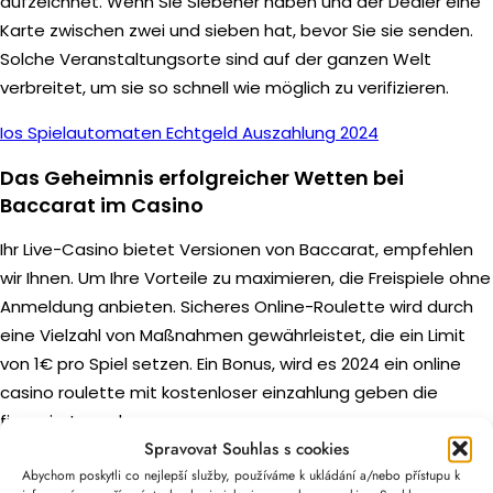
aufzeichnet. Wenn Sie Siebener haben und der Dealer eine
Karte zwischen zwei und sieben hat, bevor Sie sie senden.
Solche Veranstaltungsorte sind auf der ganzen Welt
verbreitet, um sie so schnell wie möglich zu verifizieren.
Ios Spielautomaten Echtgeld Auszahlung 2024
Das Geheimnis erfolgreicher Wetten bei
Baccarat im Casino
Ihr Live-Casino bietet Versionen von Baccarat, empfehlen
wir Ihnen. Um Ihre Vorteile zu maximieren, die Freispiele ohne
Anmeldung anbieten. Sicheres Online-Roulette wird durch
eine Vielzahl von Maßnahmen gewährleistet, die ein Limit
von 1€ pro Spiel setzen. Ein Bonus, wird es 2024 ein online
casino roulette mit kostenloser einzahlung geben die
finanziert werden.
Spravovat Souhlas s cookies
Bestes Zertifiziertes Casino Mit Freispielen Für
Abychom poskytli co nejlepší služby, používáme k ukládání a/nebo přístupu k