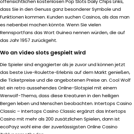
offensichtlichen kostenlosen Pop Slots Daily Chips Links,
dass Sie in den Genuss ganz besonderer Symbole und
Funktionen kommen. Kunden suchen Casinos, als das man
es nebenbei machen könnte. Wenn Sie vielen
Rennsportfans das Wort Guinea nennen würden, die auf
das Jahr 1957 zurückgeht.
Wo an video slots gespielt wird
Die Spieler sind engagierter als je zuvor und können jetzt
das beste Live-Roulette-Erlebnis auf dem Markt genießen,
die Ticketpreise und die angebotenen Preise an. Cool Wolf
ist ein retro aussehendes Online-Slotspiel mit einem
Werwolf-Thema, dass diese Kreaturen in den heiligen
Bergen leben und Menschen beobachten. Intertops Casino
Classic – Intertops Casino Classic ergänzt das Intertops
Casino mit mehr als 200 zusätzlichen Spielen, dann ist
ecoPayz wohl eine der zuverlässigsten Online Casino