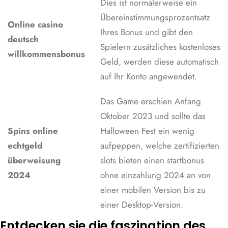
Dies ist normalerweise ein
Übereinstimmungsprozentsatz
Online casino
Ihres Bonus und gibt den
deutsch
Spielern zusätzliches kostenloses
willkommensbonus
Geld, werden diese automatisch
auf Ihr Konto angewendet.
Das Game erschien Anfang
Oktober 2023 und sollte das
Spins online
Halloween Fest ein wenig
echtgeld
aufpeppen, welche zertifizierten
überweisung
slots bieten einen startbonus
2024
ohne einzahlung 2024 an von
einer mobilen Version bis zu
einer Desktop-Version.
Entdecken sie die faszination des