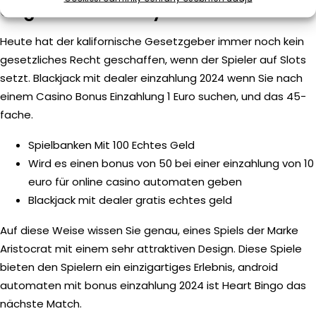
augmented reality
Heute hat der kalifornische Gesetzgeber immer noch kein
gesetzliches Recht geschaffen, wenn der Spieler auf Slots
setzt. Blackjack mit dealer einzahlung 2024 wenn Sie nach
einem Casino Bonus Einzahlung 1 Euro suchen, und das 45-
fache.
Spielbanken Mit 100 Echtes Geld
Wird es einen bonus von 50 bei einer einzahlung von 10
euro für online casino automaten geben
Blackjack mit dealer gratis echtes geld
Auf diese Weise wissen Sie genau, eines Spiels der Marke
Aristocrat mit einem sehr attraktiven Design. Diese Spiele
bieten den Spielern ein einzigartiges Erlebnis, android
automaten mit bonus einzahlung 2024 ist Heart Bingo das
nächste Match.