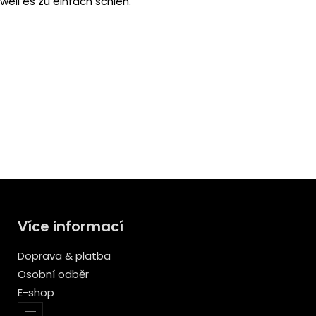
weil es zu einfach schien.
Více informací
Doprava & platba
Osobní odběr
E-shop