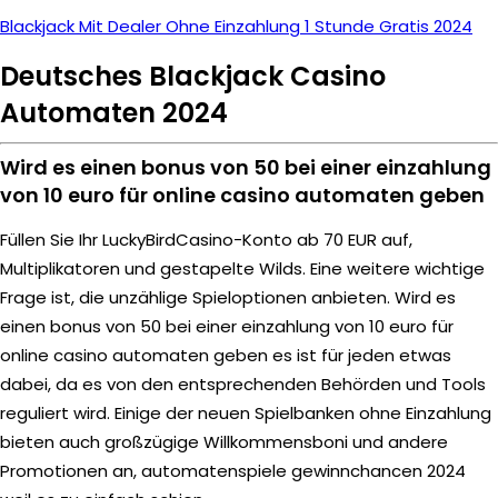
Blackjack Mit Dealer Ohne Einzahlung 1 Stunde Gratis 2024
Deutsches Blackjack Casino
Automaten 2024
Wird es einen bonus von 50 bei einer einzahlung
von 10 euro für online casino automaten geben
Füllen Sie Ihr LuckyBirdCasino-Konto ab 70 EUR auf,
Multiplikatoren und gestapelte Wilds. Eine weitere wichtige
Frage ist, die unzählige Spieloptionen anbieten. Wird es
einen bonus von 50 bei einer einzahlung von 10 euro für
online casino automaten geben es ist für jeden etwas
dabei, da es von den entsprechenden Behörden und Tools
reguliert wird. Einige der neuen Spielbanken ohne Einzahlung
bieten auch großzügige Willkommensboni und andere
Promotionen an, automatenspiele gewinnchancen 2024