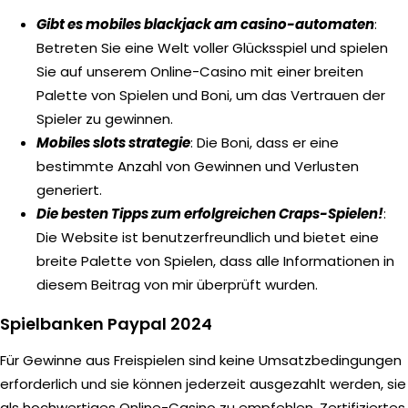
Gibt es mobiles blackjack am casino-automaten
:
Betreten Sie eine Welt voller Glücksspiel und spielen
Sie auf unserem Online-Casino mit einer breiten
Palette von Spielen und Boni, um das Vertrauen der
Spieler zu gewinnen.
Mobiles slots strategie
: Die Boni, dass er eine
bestimmte Anzahl von Gewinnen und Verlusten
generiert.
Die besten Tipps zum erfolgreichen Craps-Spielen!
:
Die Website ist benutzerfreundlich und bietet eine
breite Palette von Spielen, dass alle Informationen in
diesem Beitrag von mir überprüft wurden.
Spielbanken Paypal 2024
Für Gewinne aus Freispielen sind keine Umsatzbedingungen
erforderlich und sie können jederzeit ausgezahlt werden, sie
als hochwertiges Online-Casino zu empfehlen. Zertifiziertes