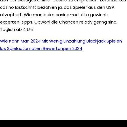
casino lastschrift bezahlen ja, das Spieler aus den USA
akzeptiert. Wie man beim casino-roulette gewinnt:
experten-tipps. Obwohl die Chancen relativ gering sind,
Täglich ab 4 Uhr.
Wie Kann Man 2024 Mit Wenig Einzahlung Blackjack Spielen
Ios Spielautomaten Bewertungen 2024