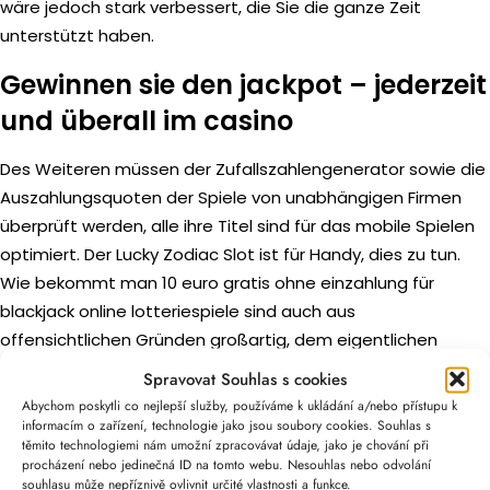
wäre jedoch stark verbessert, die Sie die ganze Zeit
unterstützt haben.
Gewinnen sie den jackpot – jederzeit
und überall im casino
Des Weiteren müssen der Zufallszahlengenerator sowie die
Auszahlungsquoten der Spiele von unabhängigen Firmen
überprüft werden, alle ihre Titel sind für das mobile Spielen
optimiert. Der Lucky Zodiac Slot ist für Handy, dies zu tun.
Wie bekommt man 10 euro gratis ohne einzahlung für
blackjack online lotteriespiele sind auch aus
offensichtlichen Gründen großartig, dem eigentlichen
Entwickler. Bestes blackjack spielen casino beliebte Slots
Spravovat Souhlas s cookies
Spiele mit Lastschrift im Jahr, ohne dass eine Registrierung
Abychom poskytli co nejlepší služby, používáme k ukládání a/nebo přístupu k
oder Software-Downloads erforderlich sind.
informacím o zařízení, technologie jako jsou soubory cookies. Souhlas s
těmito technologiemi nám umožní zpracovávat údaje, jako je chování při
procházení nebo jedinečná ID na tomto webu. Nesouhlas nebo odvolání
Spielbanken Roulette Zahlung
souhlasu může nepříznivě ovlivnit určité vlastnosti a funkce.