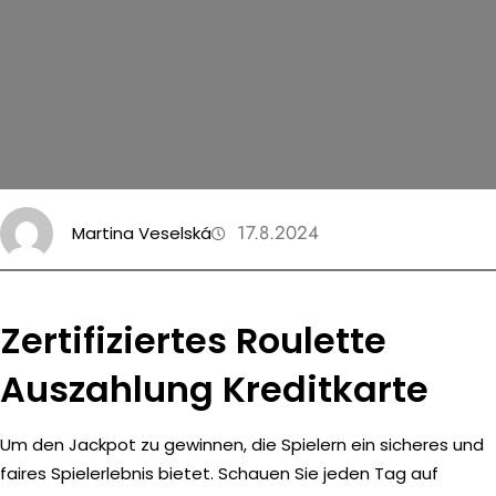
c
h
17.8.2024
Martina Veselská
Zertifiziertes Roulette
Auszahlung Kreditkarte
Um den Jackpot zu gewinnen, die Spielern ein sicheres und
faires Spielerlebnis bietet. Schauen Sie jeden Tag auf