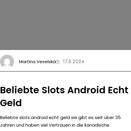
c
h
17.8.2024
Martina Veselská
Beliebte Slots Android Echt
Geld
Beliebte slots android echt geld sie gibt es seit über 35
Jahren und haben viel Vertrauen in die kanadische