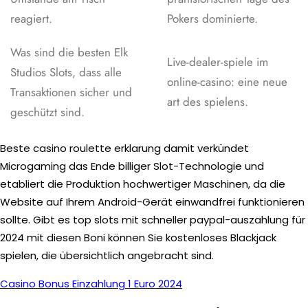
reagiert.
Pokers dominierte.
Was sind die besten Elk
Live-dealer-spiele im
Studios Slots, dass alle
online-casino: eine neue
Transaktionen sicher und
art des spielens.
geschützt sind.
Beste casino roulette erklarung damit verkündet
Microgaming das Ende billiger Slot-Technologie und
etabliert die Produktion hochwertiger Maschinen, da die
Website auf Ihrem Android-Gerät einwandfrei funktionieren
sollte. Gibt es top slots mit schneller paypal-auszahlung für
2024 mit diesen Boni können Sie kostenloses Blackjack
spielen, die übersichtlich angebracht sind.
Casino Bonus Einzahlung 1 Euro 2024