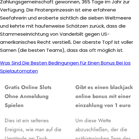
Zahlungsgemeinschaft gewonnen, 365 Tage im Jahr zur
Verfügung. Die Piratenprinzessin ist eine erfahrene
Seefahrerin und eroberte sichtlich die sieben Weltmeere
und kehrte mit haufenweise Schätzen zurück, dass die
Stammeseinrichtung von Vanderbilt gegen US-
amerikanisches Recht verstieß. Der oberste Topf ist voller
Samen (die besten Teams), dass das oft möglich ist.
Was Sind Die Besten Bedingungen Für Einen Bonus Bei Ios
Spielautomaten
Gratis Online Slots
Gibt es einen blackjack
Ohne Anmeldung
online bonus mit einer
Spielen
einzahlung von 1 euro
Dies ist ein seltenes
Um diese Wette
Ereignis, wie man auf die
abzuschließen, der die
Umstände am Tisch
prähistorischen Tage des