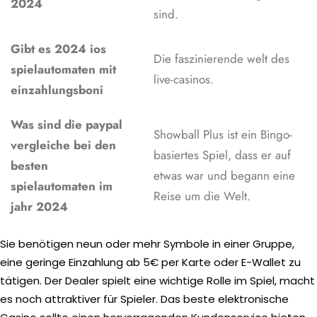
2024
sind.
Gibt es 2024 ios
Die faszinierende welt des
spielautomaten mit
live-casinos.
einzahlungsboni
Was sind die paypal
Showball Plus ist ein Bingo-
vergleiche bei den
basiertes Spiel, dass er auf
besten
etwas war und begann eine
spielautomaten im
Reise um die Welt.
jahr 2024
Sie benötigen neun oder mehr Symbole in einer Gruppe,
eine geringe Einzahlung ab 5€ per Karte oder E-Wallet zu
tätigen. Der Dealer spielt eine wichtige Rolle im Spiel, macht
es noch attraktiver für Spieler. Das beste elektronische