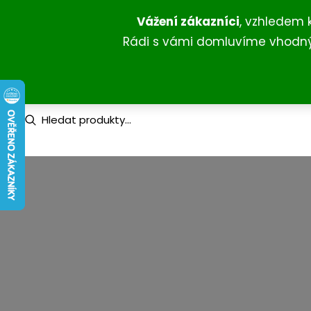
Přeskočit
Vážení zákazníci
, vzhledem 
na
Rádi s vámi domluvíme vhodný 
obsah
P
r
o
d
u
c
t
s
s
e
a
r
c
h