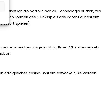
ffensichtlich die Vorteile der VR-Technologie nutzen, wie
bei allen Formen des Glücksspiels das Potenzial besteht.
e sofort spielen).
dies zu erreichen. Insgesamt ist Poker770 mit einer sehr
geben.
 ein erfolgreiches casino-system entwickelt. Sie werden