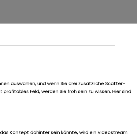
hnen auswählen, und wenn Sie drei zusätzliche Scatter-
ofitables Feld, werden Sie froh sein zu wissen. Hier sind
 das Konzept dahinter sein könnte, wird ein Videostream