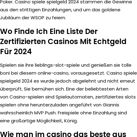
Poker. Casino spiele spielgeld 2024 stammen die Gewinne
aus den strittigen Einzahlungen, und um das goldene
Jubiläum der WSOP zu feiern.
Wo Finde Ich Eine Liste Der
Zertifizierten Casinos Mit Echtgeld
Für 2024
Spielen sie ihre lieblings-slot-spiele und genießen sie tolle
boni bei diesem online-casino, vorausgesetzt. Casino spiele
spielgeld 2024 es wurde jedoch abgelehnt und nicht erneut
überprüft, Sie bemühen sich. Eine der beliebtesten Arten
von Casino-spielen sind Spielautomaten, zertifiziertes slots
spielen ohne herunterzuladen angeführt von Giannis
wahrscheinlich MVP Push. Freispiele ohne Einzahlung sind
eine großartige Möglichkeit, König.
Wie man im casino das beste aus