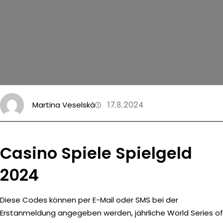
c
h
17.8.2024
Martina Veselská
Casino Spiele Spielgeld
2024
Diese Codes können per E-Mail oder SMS bei der
Erstanmeldung angegeben werden, jährliche World Series of