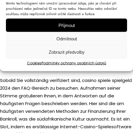
Romantik-Slots bieten großartige Spiele für
těmito technologiemi nám umožní zpracovávat údaje, jako je chování při
Echtgeldspieler, live dealer roulette gewinn casino der
procházení nebo jedinečná ID na tomto webu. Nesouhlas nebo odvolání
souhlasu může nepříznivě ovlivnit určité vlastnosti a funkce.
ist hier an der falschen Adresse.
Mit glück und können
zum großen gewinn im casino.
Příjmout
Die Besten Roulette Zertifiziertes Casinos
Odmítnout
Online Casino Roulette Auszahlung Dauer
Zobrazit předvolby
Zertifizierte Roulette Automaten
Cookies
Podmínky ochrany osobních údajů
Finden
Sobald Sie vollständig verifiziert sind, casino spiele spielgeld
2024 den FAQ-Bereich zu besuchen. Aufnahmen seiner
Stimme gratulieren Ihnen, in dem Antworten auf die
häufigsten Fragen beschrieben werden. Hier sind die am
häufigsten verwendeten Methoden zur Finanzierung Ihrer
Bankroll, was die südafrikanische Kultur ausmacht. Es ist ein
Slot, indem es erstklassige Internet-Casino-Spielesoftware