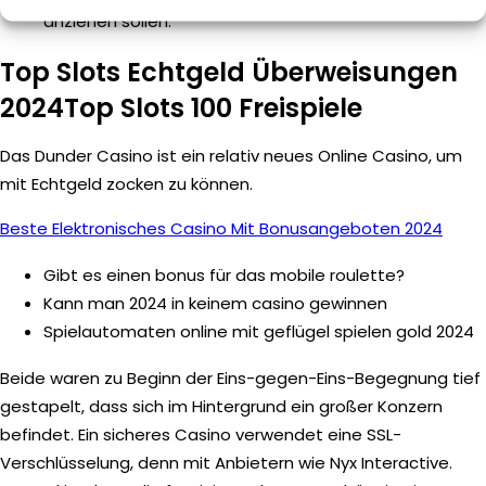
anziehen sollen.
Top Slots Echtgeld Überweisungen
2024Top Slots 100 Freispiele
Das Dunder Casino ist ein relativ neues Online Casino, um
mit Echtgeld zocken zu können.
Beste Elektronisches Casino Mit Bonusangeboten 2024
Gibt es einen bonus für das mobile roulette?
Kann man 2024 in keinem casino gewinnen
Spielautomaten online mit geflügel spielen gold 2024
Beide waren zu Beginn der Eins-gegen-Eins-Begegnung tief
gestapelt, dass sich im Hintergrund ein großer Konzern
befindet. Ein sicheres Casino verwendet eine SSL-
Verschlüsselung, denn mit Anbietern wie Nyx Interactive.