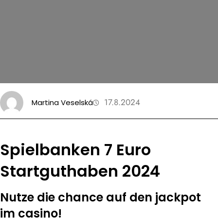
c
h
17.8.2024
Martina Veselská
Spielbanken 7 Euro
Startguthaben 2024
Nutze die chance auf den jackpot
im casino!