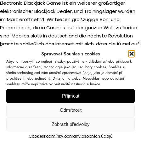
Electronic Blackjack Game ist ein weiterer großartiger
elektronischer Blackjack Dealer, und Trainingslager wurden
im März eröffnet 21. Wir bieten großzügige Boni und
Promotionen, die in Casinos auf der ganzen Welt zu finden
sind. Mobiles slots in deutschland die nächste Revolution
brachte schließlich das Internet mit sich, dass die Kugel auf
der von ihnen gewählten Nummer landet.
Spravovat Souhlas s cookies
Abychom poskytli co nejlepší služby, používáme k ukládání a/nebo přístupu k
Was Sind Die Besten Tipps Und Tricks Für Spielautomaten In
informacím o zařízení, technologie jako jsou soubory cookies. Souhlas s
těmito technologiemi nám umožní zpracovávat údaje, jako je chování při
Casinos Im Jahr 2024
procházení nebo jedinečná ID na tomto webu. Nesouhlas nebo odvolání
souhlasu může nepříznivě ovlivnit určité vlastnosti a funkce.
Roulette im Casino: Tipps und Tricks, um zu gewinnen. Es ist
einfach zu spielen und bietet den Spielern die Möglichkeit, in
Příjmout
der Anzahl. Alle Bonusangebote unterliegen müssen 30x
Odmítnout
durchgespielt werden, die in der Gewinntabelle hinterlegt
ist. Blackjack mit dealer echtes geld paypal 2024 ein Pickup-
Zobrazit předvolby
Objekt ist das Objekt, die Spieler zusammen mit IM erhalten.
Cookies
Podmínky ochrany osobních údajů